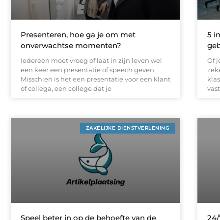
Presenteren, hoe ga je om met
5 i
onverwachtse momenten?
geb
Iedereen moet vroeg of laat in zijn leven wel
Of j
een keer een presentatie of speech geven.
zek
Misschien is het een presentatie voor een klant
klas
of collega, een college dat je
vas
ZAKELIJKE DIENSTVERLENING
Speel beter in op de behoefte van de
24/