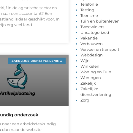
Telefonie
rijf in de agrarische sector en
Testing
k naar een accountant? Een
Toerisme
tland is daar geschikt voor. In
Tuin en buitenleven
ijn erg veel land-
Tweewielers
Uncategorized
Vakantie
Verbouwen
Vervoer en transport
Webdesign
Wijn
ZAKELIJKE DIENSTVERLENING
Winkelen
Woning en Tuin
Woningen
Zakelijk
Zakelijke
dienstverlening
Zorg
kundig onderzoek
k naar een arbeidsdeskundig
 dan naar de website