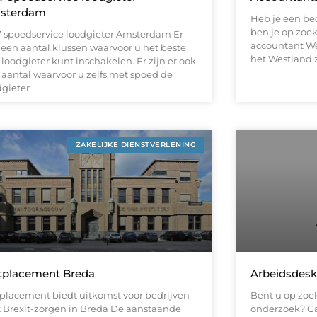
sterdam
Heb je een bed
ben je op zoe
7 spoedservice loodgieter Amsterdam Er
accountant Wes
n een aantal klussen waarvoor u het beste
het Westland z
loodgieter kunt inschakelen. Er zijn er ook
 aantal waarvoor u zelfs met spoed de
dgieter
ZAKELIJKE DIENSTVERLENING
tplacement Breda
Arbeidsdes
placement biedt uitkomst voor bedrijven
Bent u op zoe
 Brexit-zorgen in Breda De aanstaande
onderzoek? Ga