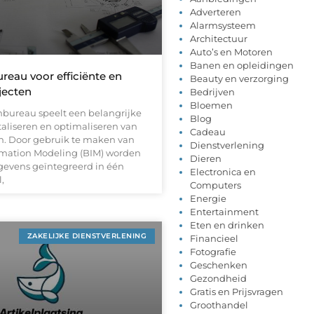
Adverteren
Alarmsysteem
Architectuur
Auto’s en Motoren
Banen en opleidingen
reau voor efficiënte en
Beauty en verzorging
jecten
Bedrijven
Bloemen
bureau speelt een belangrijke
Blog
gitaliseren en optimaliseren van
Cadeau
. Door gebruik te maken van
Dienstverlening
rmation Modeling (BIM) worden
Dieren
egevens geïntegreerd in één
Electronica en
,
Computers
Energie
Entertainment
Eten en drinken
ZAKELIJKE DIENSTVERLENING
Financieel
Fotografie
Geschenken
Gezondheid
Gratis en Prijsvragen
Groothandel