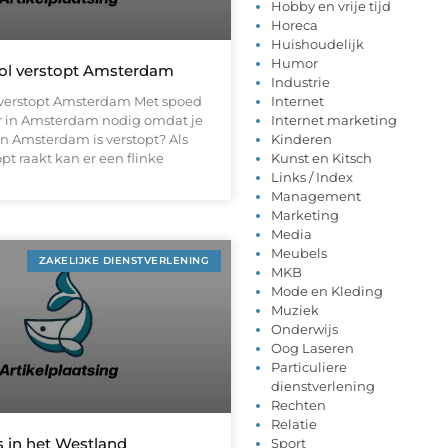
Hobby en vrije tijd
Horeca
Huishoudelijk
Humor
iool verstopt Amsterdam
Industrie
ol verstopt Amsterdam Met spoed
Internet
r in Amsterdam nodig omdat je
Internet marketing
 in Amsterdam is verstopt? Als
Kinderen
opt raakt kan er een flinke
Kunst en Kitsch
Links / Index
Management
Marketing
Media
Meubels
ZAKELIJKE DIENSTVERLENING
MKB
Mode en Kleding
Muziek
Onderwijs
Oog Laseren
Particuliere
dienstverlening
Rechten
Relatie
 in het Westland
Sport