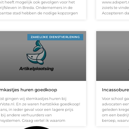
xit heeft mogelijk ook gevolgen voor het
www.adxpert.n
rijfsleven in Breda. Ondernemers in de
zoiets te vinde
bantse stad hebben de nodige kopzorgen
Accepteren da
ZAKELIJKE DIENSTVERLENING
mkastjes huren goedkoop
Incassobur
tst gingen wij stemkastjes huren bij
Voor school ga
erVote.nl. En ze waren hartstikke goedkoop!
advocaten een
ans, in ieder geval voor een lagere prijs
geleden krege
 bij andere verhuurders van
om een bedrijf
msystemen. Graag vertel ik waarom
beroep, waarv