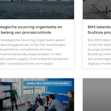
ategische sourcing organisatie en
BIM-tekenbu
 belang van procescontrole
foutloze pro
 strategische sourcing organisatie speelt
Een BIM-teken
 doorslaggevende rol bij het waarborgen
rol bij het di
 kwaliteit en consistentie binnen
bouwprojecten
ernationale productieprocessen. In een
Building Info
eld waarin supply chains steeds complexer
alle projectg
den, is procescontrole onmisbaar
digitaal model
ZAKELIJKE DIENSTVERLENING