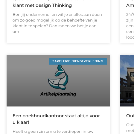
klant met design Thinking
Am
Ben jij ondernemer en wil je er alles aan doen
24/
om zo goed mogelijk op de behoefte van je
zij
klant in te spelen? Dan raden we het je aan
een 
om
een
loo
ZAKELIJKE DIENSTVERLENING
Een boekhoudkantoor staat altijd voor
Ou
u klaar!
Out
met
Heeft u geen zin om u te verdiepen in uw