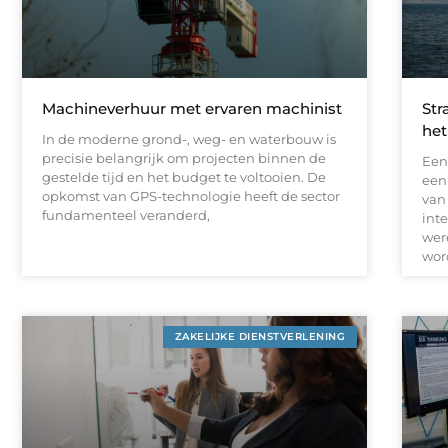
Machineverhuur met ervaren machinist
Str
het
In de moderne grond-, weg- en waterbouw is
precisie belangrijk om projecten binnen de
Een
gestelde tijd en het budget te voltooien. De
een
opkomst van GPS-technologie heeft de sector
van
fundamenteel veranderd,
int
wer
wor
ZAKELIJKE DIENSTVERLENING