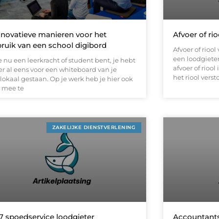
nnovatieve manieren voor het
Afvoer of r
ruik van een school digibord
Afvoer of rio
een loodgiete
e nu een leerkracht of student bent, je hebt
afvoer of riool
er al eens voor een whiteboard van je
het riool verst
lokaal gestaan. Op je werk heb je hier ook
t mee te
ZAKELIJKE DIENSTVERLENING
7 spoedservice loodgieter
Accountants