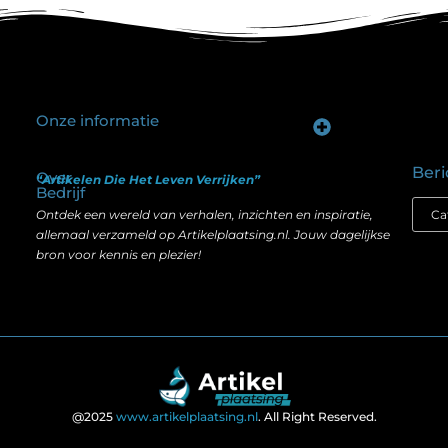
Onze informatie
Goede backlinks kopen: hoe je investeert in zichtbaarheid zonder je SEO te schaden
Geld verdienen op internet: hoe realistisch is het anno nu?
Beri
Over
“Artikelen Die Het Leven Verrijken”
Bedrijf
Ontdek een wereld van verhalen, inzichten en inspiratie,
allemaal verzameld op Artikelplaatsing.nl. Jouw dagelijkse
bron voor kennis en plezier!
@2025
www.artikelplaatsing.nl
. All Right Reserved.