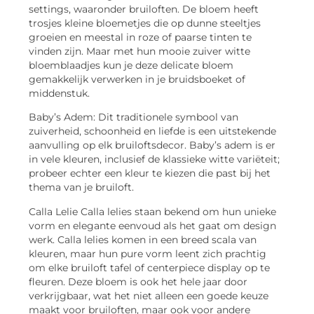
settings, waaronder bruiloften. De bloem heeft
trosjes kleine bloemetjes die op dunne steeltjes
groeien en meestal in roze of paarse tinten te
vinden zijn. Maar met hun mooie zuiver witte
bloemblaadjes kun je deze delicate bloem
gemakkelijk verwerken in je bruidsboeket of
middenstuk.
Baby’s Adem: Dit traditionele symbool van
zuiverheid, schoonheid en liefde is een uitstekende
aanvulling op elk bruiloftsdecor. Baby’s adem is er
in vele kleuren, inclusief de klassieke witte variëteit;
probeer echter een kleur te kiezen die past bij het
thema van je bruiloft.
Calla Lelie Calla lelies staan bekend om hun unieke
vorm en elegante eenvoud als het gaat om design
werk. Calla lelies komen in een breed scala van
kleuren, maar hun pure vorm leent zich prachtig
om elke bruiloft tafel of centerpiece display op te
fleuren. Deze bloem is ook het hele jaar door
verkrijgbaar, wat het niet alleen een goede keuze
maakt voor bruiloften, maar ook voor andere