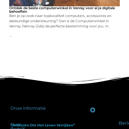
Ontdek de beste computerwinkel in Venray voor al je digitale
behoeften
Ben je op zoek naar topkwaliteit computers, accessoires en
deskundige ondersteuning? Dan is de Computerwinkel in
Venray (Venray Gids) de perfecte bestemming voor jou. In
...
Onze informatie
Goede backlinks kopen: hoe je investeert in zichtbaarheid zonder je SEO te schaden
Geld verdienen op internet: hoe realistisch is het anno nu?
Beri
Over
“Artikelen Die Het Leven Verrijken”
Bedrijf