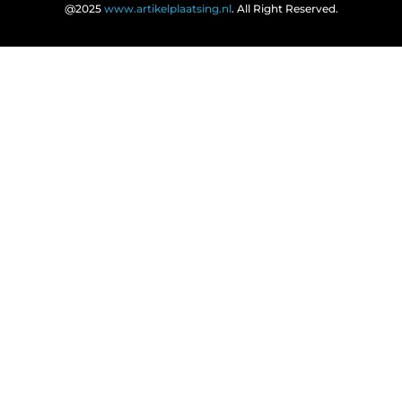
@2025
www.artikelplaatsing.nl
. All Right Reserved.