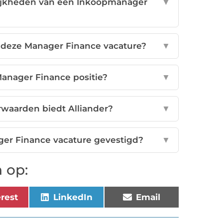
elijkheden van een Inkoopmanager
▼
r deze Manager Finance vacature?
▼
 Manager Finance positie?
▼
waarden biedt Alliander?
▼
ger Finance vacature gevestigd?
▼
 op:
erest
LinkedIn
Email