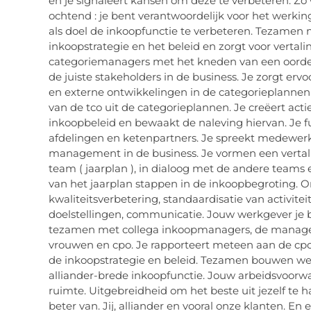
en je signaleert kansen om deze te verbeteren. Zo
ochtend : je bent verantwoordelijk voor het werk
als doel de inkoopfunctie te verbeteren. Tezamen 
inkoopstrategie en het beleid en zorgt voor vertali
categoriemanagers met het kneden van een oordeel
de juiste stakeholders in de business. Je zorgt e
en externe ontwikkelingen in de categorieplannen 
van de tco uit de categorieplannen. Je creëert acti
inkoopbeleid en bewaakt de naleving hiervan. Je 
afdelingen en ketenpartners. Je spreekt medewerk
management in de business. Je vormen een vertali
team ( jaarplan ), in dialoog met de andere teams 
van het jaarplan stappen in de inkoopbegroting. On
kwaliteitsverbetering, standaardisatie van activiteit
doelstellingen, communicatie. Jouw werkgever je 
tezamen met collega inkoopmanagers, de manager 
vrouwen en cpo. Je rapporteert meteen aan de cp
de inkoopstrategie en beleid. Tezamen bouwen we
alliander-brede inkoopfunctie. Jouw arbeidsvoorwaa
ruimte. Uitgebreidheid om het beste uit jezelf te
beter van. Jij, alliander en vooral onze klanten. En