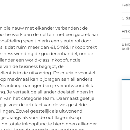
Fysi
Gids
gen die nauw met elkander verbanden : de
Prak
 portie werk aan de netten met een gebrek aan
opafdeling speelt hierin een sleutelrol door
Barb
is is dat ruim meer dan €1, 5mld. Inkoop trekt
buit
usiness wending de goederenhandel, om de
alliander een world-class inkoopfunctie
 van de business begrijpt, de
ent is in de uitvoering. De cruciale voorstel
op maximaal kan bijdragen aan alliander’s
 Als inkoopmanager ben je verantwoordelijk
. Je vertaalt de alliander doelstellingen in
en van het categorie team. Daarnaast geef je
 je voor de artefact van de vastgestelde
llingen. Zowel geestelijk als uitwonend
je draagvlak voor de outillage inkoop
 de totale inkoopfunctie hierbinnen alliander