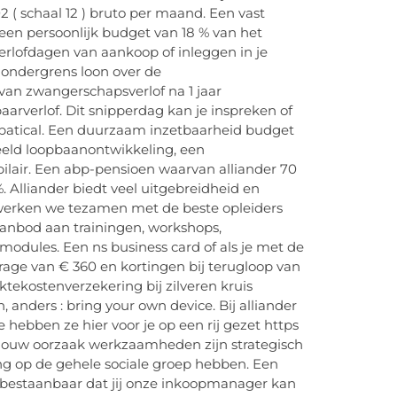
02 ( schaal 12 ) bruto per maand. Een vast
 een persoonlijk budget van 18 % van het
e verlofdagen van aankoop of inleggen in je
 ondergrens loon over de
 van zwangerschapsverlof na 1 jaar
spaarverlof. Dit snipperdag kan je inspreken of
bbatical. Een duurzaam inzetbaarheid budget
eeld loopbaanontwikkeling, een
lair. Een abp-pensioen waarvan alliander 70
%. Alliander biedt veel uitgebreidheid en
werken we tezamen met de beste opleiders
 aanbod aan trainingen, workshops,
modules. Een ns business card of als je met de
rage van € 360 en kortingen bij terugloop van
ektekostenverzekering bij zilveren kruis
anders : bring your own device. Bij alliander
 hebben ze hier voor je op een rij gezet https
. Jouw oorzaak werkzaamheden zijn strategisch
g op de gehele sociale groep hebben. Een
bestaanbaar dat jij onze inkoopmanager kan