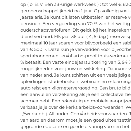
op ( o. B. V. Een 38-urige werkweek ) : tot wel € 82
gemeenschappelijkheid na 1 jaar. Op volledig voet
jaarsalaris. Je kunt dit laten uitbetalen, er reserv
pensioen. Een vergoeding van 70 % van het wettig
ouderschapsverlofuren. Dit geldt bij het inspreken
dienstverband. Elk jaar 36 uur ( 4, 5 dag ) reserve 
maximaal 10 jaar sparen voor bijvoorbeeld een sa
van € 500, -. Deze kun je verwedden voor bijvoorb
sportabonnement en/of arbo-proof thuiswerkmeubi
% betaalt. Een vaste eindejaarsuitkering van 5, 94 
mogelijkheden voor jouw ontwikkeling. Daarvoor 
van nederland. Je kunt schiften uit een veelzijdig
opleidingen, studieboeken, webinars en e-learning
auto reist een kilometervergoeding. Een bruto bijd
een aanvullen verzekering als je een collectieve zi
achmea hebt. Een rekentuig en mobiele aanprijzen, 
verbaas je je over de kerks arbeidsvoorwaarden. We
: //werkenbij. Alliander. Com/arbeidsvoorwaarden
van aard en daarom moet je een goed uiteenzettin
gegronde educatie en goede ervaring vormen het 