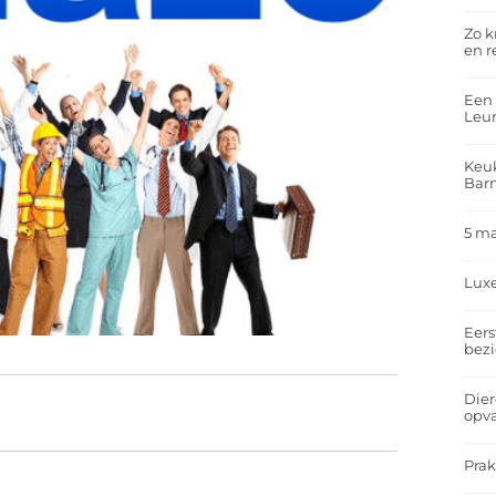
Zo k
en r
Een 
Leu
Keuk
Bar
5 m
Lux
Eers
bez
Dier
opv
Prak