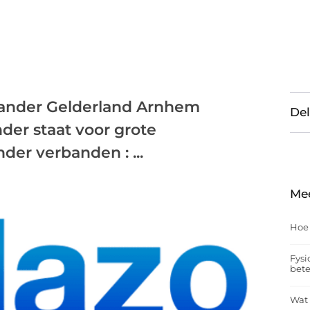
iander Gelderland Arnhem
Del
der staat voor grote
er verbanden : ...
Me
Hoe
Fysi
bet
Wat 