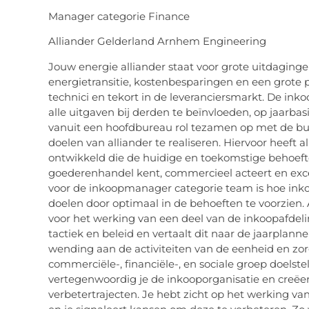
Manager categorie Finance
Alliander Gelderland Arnhem Engineering
Jouw energie alliander staat voor grote uitdagin
energietransitie, kostenbesparingen en een grote
technici en tekort in de leveranciersmarkt. De inko
alle uitgaven bij derden te beïnvloeden, op jaarbas
vanuit een hoofdbureau rol tezamen op met de b
doelen van alliander te realiseren. Hiervoor heeft 
ontwikkeld die de huidige en toekomstige behoefte
goederenhandel kent, commercieel acteert en excell
voor de inkoopmanager categorie team is hoe inko
doelen door optimaal in de behoeften te voorzien.
voor het werking van een deel van de inkoopafdeling
tactiek en beleid en vertaalt dit naar de jaarplann
wending aan de activiteiten van de eenheid en zorg
commerciële-, financiële-, en sociale groep doelste
vertegenwoordig je de inkooporganisatie en creëer 
verbetertrajecten. Je hebt zicht op het werking van