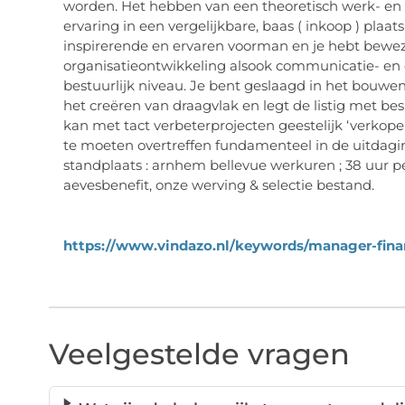
worden. Het hebben van een theoretisch werk- en
ervaring in een vergelijkbare, baas ( inkoop ) plaa
inspirerende en ervaren voorman en je hebt beweze
organisatieontwikkeling alsook communicatie- 
bestuurlijk niveau. Je bent geslaagd in het bouwe
het creëren van draagvlak en legt de listig met be
kan met tact verbeterprojecten geestelijk ‘verkope
te moeten overtreffen fundamenteel in de uitdagi
standplaats : arnhem bellevue werkuren ; 38 uur pe
aevesbenefit, onze werving & selectie bestand.
https://www.vindazo.nl/keywords/manager-fina
Veelgestelde vragen