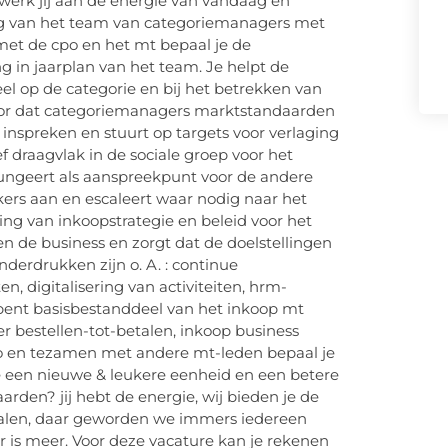
 werk jij aan de energie van vandaag en
ing van het team van categoriemanagers met
met de cpo en het mt bepaal je de
ng in jaarplan van het team. Je helpt de
 op de categorie en bij het betrekken van
rvoor dat categoriemanagers marktstandaarden
inspreken en stuurt op targets voor verlaging
ef draagvlak in de sociale groep voor het
fungeert als aanspreekpunt voor de andere
ers aan en escaleert waar nodig naar het
ng van inkoopstrategie en beleid voor het
en de business en zorgt dat de doelstellingen
derdrukken zijn o. A. : continue
en, digitalisering van activiteiten, hrm-
bent basisbestanddeel van het inkoop mt
bestellen-tot-betalen, inkoop business
o en tezamen met andere mt-leden bepaal je
 een nieuwe & leukere eenheid en een betere
rden? jij hebt de energie, wij bieden je de
 halen, daar geworden we immers iedereen
 er is meer. Voor deze vacature kan je rekenen