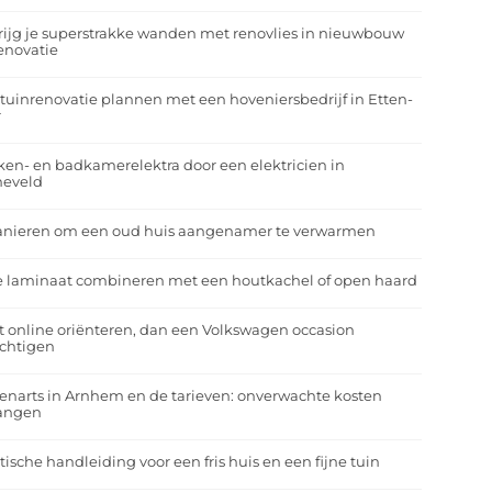
rijg je superstrakke wanden met renovlies in nieuwbouw
enovatie
tuinrenovatie plannen met een hoveniersbedrijf in Etten-
r
en- en badkamerelektra door een elektricien in
neveld
anieren om een oud huis aangenamer te verwarmen
e laminaat combineren met een houtkachel of open haard
t online oriënteren, dan een Volkswagen occasion
ichtigen
enarts in Arnhem en de tarieven: onverwachte kosten
angen
tische handleiding voor een fris huis en een fijne tuin