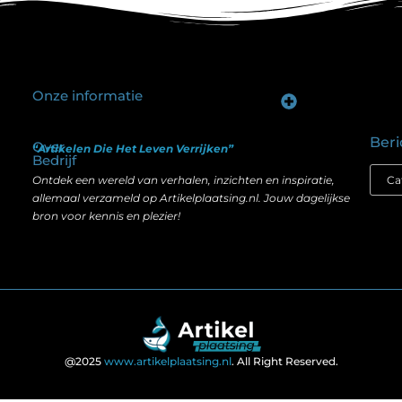
Onze informatie
Goede backlinks kopen: hoe je investeert in zichtbaarheid zonder je SEO te schaden
Geld verdienen op internet: hoe realistisch is het anno nu?
Beri
Over
“Artikelen Die Het Leven Verrijken”
Bedrijf
Ontdek een wereld van verhalen, inzichten en inspiratie,
allemaal verzameld op Artikelplaatsing.nl. Jouw dagelijkse
bron voor kennis en plezier!
@2025
www.artikelplaatsing.nl
. All Right Reserved.