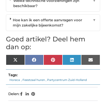
Welke technische voorzieningen zijn
▼
beschikbaar?
Hoe kan ik een offerte aanvragen voor
▼
mijn zakelijke bijeenkomst?
Goed artikel? Deel hem
dan op:
X
Facebook
Pinterest
LinkedIn
Email
(Twitter)
Tags:
Horeca
,
Feestzaal huren
,
Partycentrum Zuid-Holland
Delen: