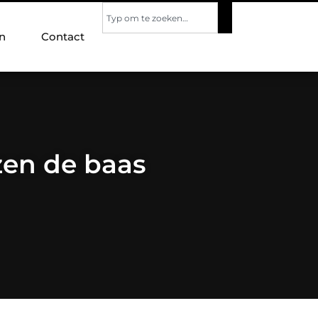
n
Contact
zen de baas