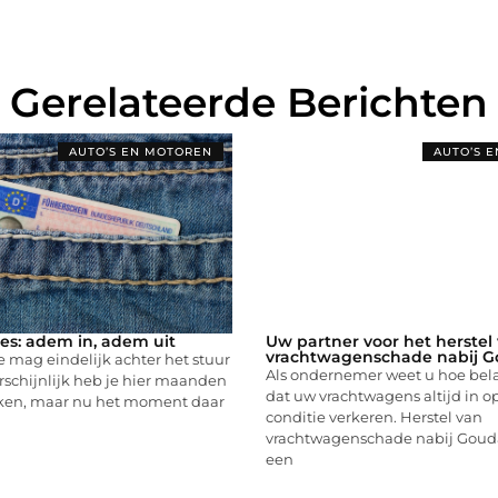
Gerelateerde Berichten
AUTO’S EN MOTOREN
AUTO’S 
jles: adem in, adem uit
Uw partner voor het herstel
vrachtwagenschade nabij 
je mag eindelijk achter het stuur
Als ondernemer weet u hoe belan
schijnlijk heb je hier maanden
dat uw vrachtwagens altijd in o
ken, maar nu het moment daar
conditie verkeren. Herstel van
vrachtwagenschade nabij Gouda
een
...