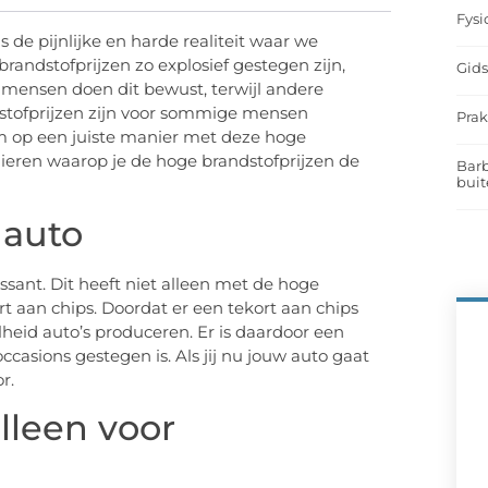
Fysi
s de pijnlijke en harde realiteit waar we
ndstofprijzen zo explosief gestegen zijn,
Gids
ensen doen dit bewust, terwijl andere
tofprijzen zijn voor sommige mensen
Prak
om op een juiste manier met deze hoge
nieren waarop je de hoge brandstofprijzen de
Barb
buit
 auto
ssant. Dit heeft niet alleen met de hoge
t aan chips. Doordat er een tekort aan chips
heid auto’s produceren. Er is daardoor een
casions gestegen is. Als jij nu jouw auto gaat
r.
lleen voor