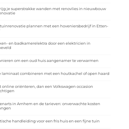
rijg je superstrakke wanden met renovlies in nieuwbouw
enovatie
tuinrenovatie plannen met een hoveniersbedrijf in Etten-
r
en- en badkamerelektra door een elektricien in
neveld
anieren om een oud huis aangenamer te verwarmen
e laminaat combineren met een houtkachel of open haard
t online oriënteren, dan een Volkswagen occasion
ichtigen
enarts in Arnhem en de tarieven: onverwachte kosten
angen
tische handleiding voor een fris huis en een fijne tuin