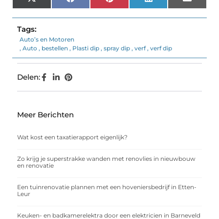
X
Facebook
Pinterest
LinkedIn
Email
(Twitter)
Tags:
Auto’s en Motoren
,
Auto
,
bestellen
,
Plasti dip
,
spray dip
,
verf
,
verf dip
Delen:
Meer Berichten
Wat kost een taxatierapport eigenlijk?
Zo krijg je superstrakke wanden met renovlies in nieuwbouw
en renovatie
Een tuinrenovatie plannen met een hoveniersbedrijf in Etten-
Leur
Keuken- en badkamerelektra door een elektricien in Barneveld