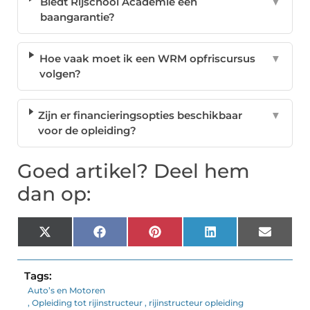
Biedt Rijschool Academie een
▼
baangarantie?
Hoe vaak moet ik een WRM opfriscursus
▼
volgen?
Zijn er financieringsopties beschikbaar
▼
voor de opleiding?
Goed artikel? Deel hem
dan op:
X
Facebook
Pinterest
LinkedIn
Email
(Twitter)
Tags:
Auto’s en Motoren
,
Opleiding tot rijinstructeur
,
rijinstructeur opleiding