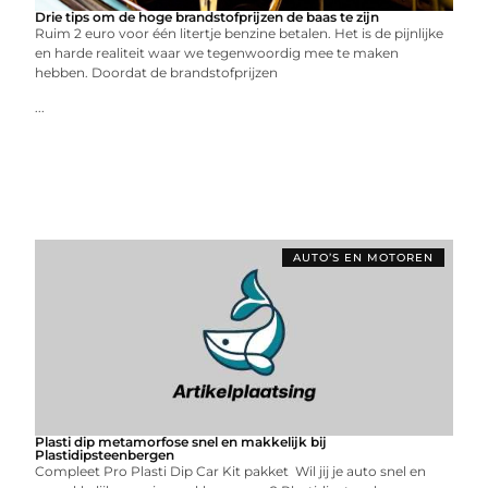
Drie tips om de hoge brandstofprijzen de baas te zijn
Ruim 2 euro voor één litertje benzine betalen. Het is de pijnlijke
en harde realiteit waar we tegenwoordig mee te maken
hebben. Doordat de brandstofprijzen
...
AUTO’S EN MOTOREN
Plasti dip metamorfose snel en makkelijk bij
Plastidipsteenbergen
Compleet Pro Plasti Dip Car Kit pakket Wil jij je auto snel en