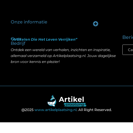
Onze informatie
Goede backlinks kopen: hoe je investeert in zichtbaarheid zonder je SEO te schaden
Geld verdienen op internet: hoe realistisch is het anno nu?
Beri
Over
“Artikelen Die Het Leven Verrijken”
Bedrijf
Ontdek een wereld van verhalen, inzichten en inspiratie,
allemaal verzameld op Artikelplaatsing.nl. Jouw dagelijkse
bron voor kennis en plezier!
@2025
www.artikelplaatsing.nl
. All Right Reserved.