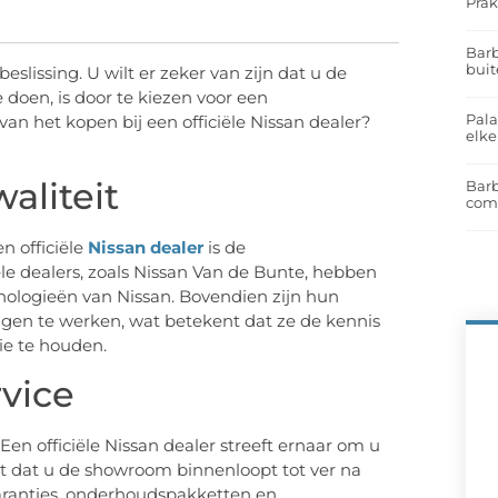
Prak
Barb
buit
slissing. U wilt er zeker van zijn dat u de
doen, is door te kiezen voor een
Pal
van het kopen bij een officiële Nissan dealer?
elk
aliteit
Barb
com
n officiële
Nissan dealer
is de
ële dealers, zoals Nissan Van de Bunte, hebben
nologieën van Nissan. Bovendien zijn hun
gen te werken, wat betekent dat ze de kennis
e te houden.
vice
Een officiële Nissan dealer streeft ernaar om u
t dat u de showroom binnenloopt tot ver na
aranties, onderhoudspakketten en