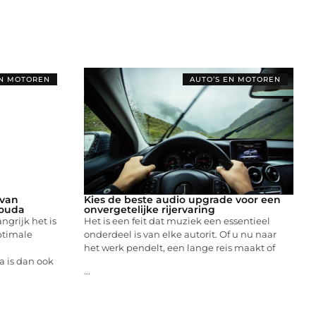
EN MOTOREN
AUTO’S EN MOTOREN
 van
Kies de beste audio upgrade voor een
Gouda
onvergetelijke rijervaring
grijk het is
Het is een feit dat muziek een essentieel
ptimale
onderdeel is van elke autorit. Of u nu naar
het werk pendelt, een lange reis maakt of
 is dan ook
...