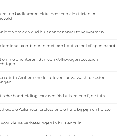
r
en- en badkamerelektra door een elektricien in
neveld
anieren om een oud huis aangenamer te verwarmen
e laminaat combineren met een houtkachel of open haard
t online oriënteren, dan een Volkswagen occasion
ichtigen
enarts in Arnhem en de tarieven: onverwachte kosten
angen
tische handleiding voor een fris huis en een fijne tuin
otherapie Aalsmeer: professionele hulp bij pijn en herstel
 voor kleine verbeteringen in huis en tuin