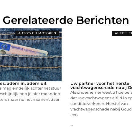
Gerelateerde Berichten
AUTO’S EN MOTOREN
AUTO’S 
jles: adem in, adem uit
Uw partner voor het herstel
vrachtwagenschade nabij 
je mag eindelijk achter het stuur
Als ondernemer weet u hoe belan
schijnlijk heb je hier maanden
dat uw vrachtwagens altijd in o
ken, maar nu het moment daar
conditie verkeren. Herstel van
vrachtwagenschade nabij Gouda
een
...