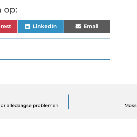
 op:
erest
LinkedIn
Email
voor alledaagse problemen
Mossc