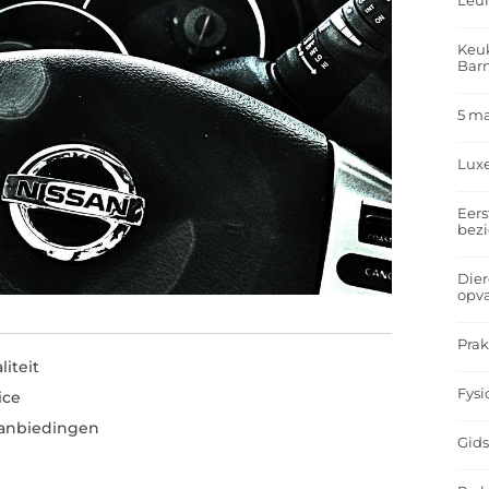
Leu
Keuk
Bar
5 m
Lux
Eers
bez
Dier
opv
Prak
iteit
Fysi
ice
aanbiedingen
Gids