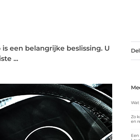
s een belangrijke beslissing. U
Del
te ...
Me
Wat 
Zo k
en r
Een 