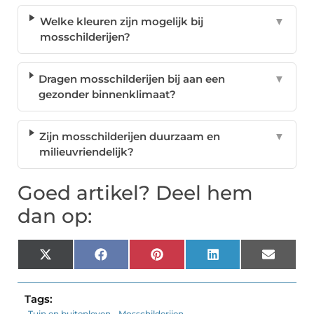
Welke kleuren zijn mogelijk bij
▼
mosschilderijen?
Dragen mosschilderijen bij aan een
▼
gezonder binnenklimaat?
Zijn mosschilderijen duurzaam en
▼
milieuvriendelijk?
Goed artikel? Deel hem
dan op:
X
Facebook
Pinterest
LinkedIn
Email
(Twitter)
Tags:
Tuin en buitenleven
,
Mosschilderijen