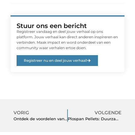
Stuur ons een bericht
Registreer vandaag en deel jouw verhaal op ons
platform. Jouw verhaal kan direct anderen inspireren en
verbinden. Maak impact en word onderdeel van een
community waar verhalen ertoe doen.
Registreer nu en deel jouw verhaal!
VORIG
VOLGENDE
Ontdek de voordelen van het kopen bij een officiële Nissan dealer
Plospan Pellets: Duurzame Warmte voor een Milieubewuste Huishouden