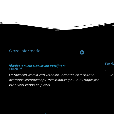
Onze informatie
Goede backlinks kopen: hoe je investeert in zichtbaarheid zonder je SEO te schaden
Geld verdienen op internet: hoe realistisch is het anno nu?
Beri
Over
“Artikelen Die Het Leven Verrijken”
Bedrijf
Ontdek een wereld van verhalen, inzichten en inspiratie,
allemaal verzameld op Artikelplaatsing.nl. Jouw dagelijkse
bron voor kennis en plezier!