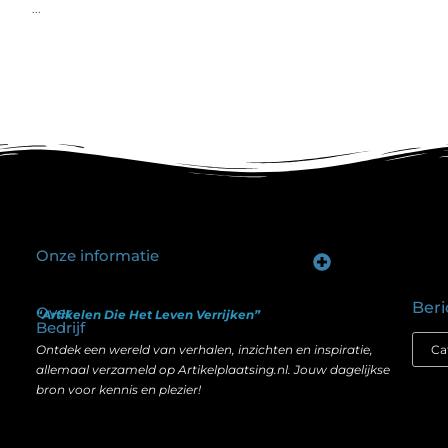
...
Onze informatie
Goede backlinks kopen: hoe je investeert in zichtbaarheid zonder je SEO te schaden
Geld verdienen op internet: hoe realistisch is het anno nu?
Beri
Over
“Artikelen Die Het Leven Verrijken”
Bedrijf
Ontdek een wereld van verhalen, inzichten en inspiratie,
allemaal verzameld op Artikelplaatsing.nl. Jouw dagelijkse
bron voor kennis en plezier!