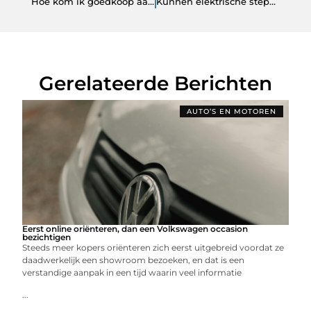
Hoe kom ik goedkoop aan een Blackfox laars?
Kunnen elektrische steps heuvels op (wat fabrikanten niet willen dat u weet)
Gerelateerde Berichten
AUTO’S EN MOTOREN
Eerst online oriënteren, dan een Volkswagen occasion
bezichtigen
Steeds meer kopers oriënteren zich eerst uitgebreid voordat ze
daadwerkelijk een showroom bezoeken, en dat is een
verstandige aanpak in een tijd waarin veel informatie
...