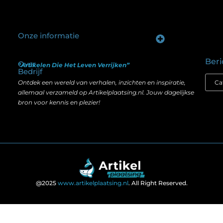
Onze informatie
Goede backlinks kopen: hoe je investeert in zichtbaarheid zonder je SEO te schaden
Geld verdienen op internet: hoe realistisch is het anno nu?
Beri
Over
“Artikelen Die Het Leven Verrijken”
Bedrijf
Ontdek een wereld van verhalen, inzichten en inspiratie,
allemaal verzameld op Artikelplaatsing.nl. Jouw dagelijkse
bron voor kennis en plezier!
@2025
www.artikelplaatsing.nl
. All Right Reserved.