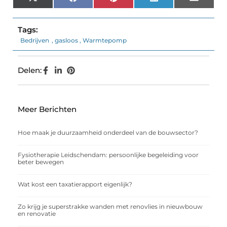
X
Facebook
Pinterest
LinkedIn
Email
(Twitter)
Tags:
Bedrijven
,
gasloos
,
Warmtepomp
Delen:
Meer Berichten
Hoe maak je duurzaamheid onderdeel van de bouwsector?
Fysiotherapie Leidschendam: persoonlijke begeleiding voor
beter bewegen
Wat kost een taxatierapport eigenlijk?
Zo krijg je superstrakke wanden met renovlies in nieuwbouw
en renovatie