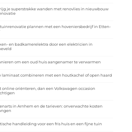
rijg je superstrakke wanden met renovlies in nieuwbouw
enovatie
tuinrenovatie plannen met een hoveniersbedrijf in Etten-
r
en- en badkamerelektra door een elektricien in
neveld
anieren om een oud huis aangenamer te verwarmen
e laminaat combineren met een houtkachel of open haard
t online oriënteren, dan een Volkswagen occasion
ichtigen
enarts in Arnhem en de tarieven: onverwachte kosten
angen
tische handleiding voor een fris huis en een fijne tuin