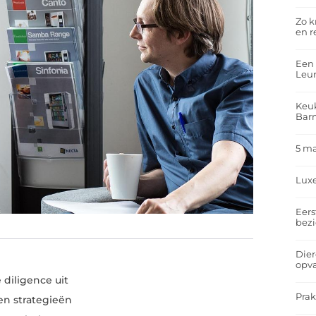
Zo k
en r
Een 
Leu
Keuk
Bar
5 m
Lux
Eers
bez
Dier
opv
 diligence uit
Prak
 en strategieën