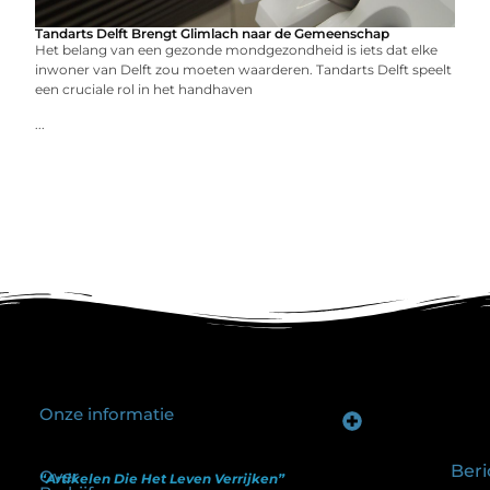
Tandarts Delft Brengt Glimlach naar de Gemeenschap
Het belang van een gezonde mondgezondheid is iets dat elke
inwoner van Delft zou moeten waarderen. Tandarts Delft speelt
een cruciale rol in het handhaven
...
Onze informatie
Goede backlinks kopen: hoe je investeert in zichtbaarheid zonder je SEO te schaden
Geld verdienen op internet: hoe realistisch is het anno nu?
Beri
Over
“Artikelen Die Het Leven Verrijken”