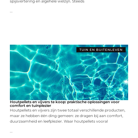
spijsvertering en algehele welzijn. Steeds
...
TUIN EN BUITENLEVEN
Houtpellets en vijvers te koop: praktische oplossingen voor
comfort en tuinplezier
Houtpellets en vijvers zijn twee totaal verschillende producten,
maar ze hebben één ding gemeen: ze dragen bij aan comfort,
duurzaamheid en leefplezier. Waar houtpellets vooral
...