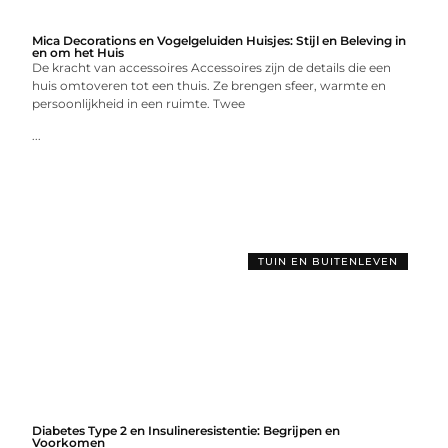
Mica Decorations en Vogelgeluiden Huisjes: Stijl en Beleving in
en om het Huis
De kracht van accessoires Accessoires zijn de details die een
huis omtoveren tot een thuis. Ze brengen sfeer, warmte en
persoonlijkheid in een ruimte. Twee
...
TUIN EN BUITENLEVEN
Diabetes Type 2 en Insulineresistentie: Begrijpen en
Voorkomen