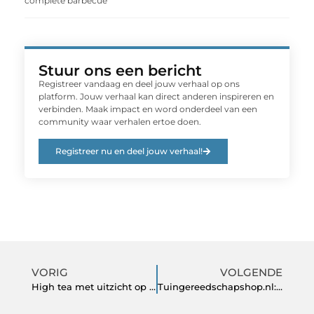
complete barbecue
Stuur ons een bericht
Registreer vandaag en deel jouw verhaal op ons
platform. Jouw verhaal kan direct anderen inspireren en
verbinden. Maak impact en word onderdeel van een
community waar verhalen ertoe doen.
Registreer nu en deel jouw verhaal!
VORIG
VOLGENDE
High tea met uitzicht op de Bomentuin bij Kasteel de Vanenburg
Tuingereedschapshop.nl: De Beste Plaats voor Tuingereedschap Kopen