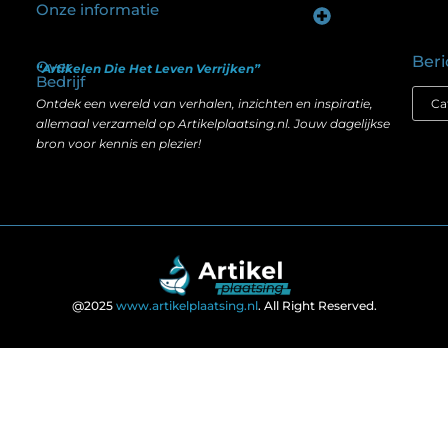
Onze informatie
Goede backlinks kopen: hoe je investeert in zichtbaarheid zonder je SEO te schaden
Geld verdienen op internet: hoe realistisch is het anno nu?
Beri
Over
“Artikelen Die Het Leven Verrijken”
Bedrijf
Ontdek een wereld van verhalen, inzichten en inspiratie,
allemaal verzameld op Artikelplaatsing.nl. Jouw dagelijkse
bron voor kennis en plezier!
@2025
www.artikelplaatsing.nl
. All Right Reserved.