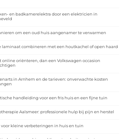
r
en- en badkamerelektra door een elektricien in
neveld
anieren om een oud huis aangenamer te verwarmen
e laminaat combineren met een houtkachel of open haard
t online oriënteren, dan een Volkswagen occasion
ichtigen
enarts in Arnhem en de tarieven: onverwachte kosten
angen
tische handleiding voor een fris huis en een fijne tuin
otherapie Aalsmeer: professionele hulp bij pijn en herstel
 voor kleine verbeteringen in huis en tuin