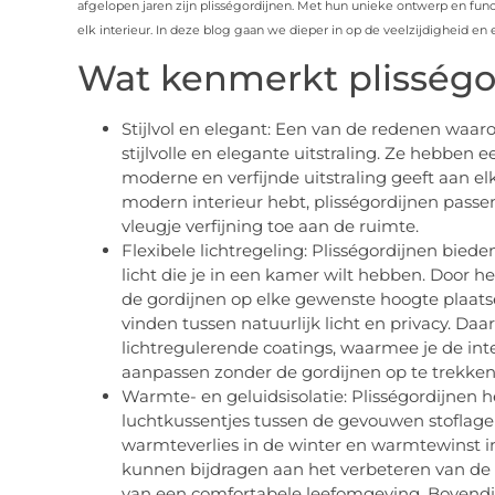
afgelopen jaren zijn plisségordijnen. Met hun unieke ontwerp en func
elk interieur. In deze blog gaan we dieper in op de veelzijdigheid en 
Wat kenmerkt plisségo
Stijlvol en elegant: Een van de redenen waaro
stijlvolle en elegante uitstraling. Ze hebben
moderne en verfijnde uitstraling geeft aan elk 
modern interieur hebt, plisségordijnen passen
vleugje verfijning toe aan de ruimte.
Flexibele lichtregeling: Plisségordijnen bied
licht die je in een kamer wilt hebben. Door h
de gordijnen op elke gewenste hoogte plaats
vinden tussen natuurlijk licht en privacy. Daa
lichtregulerende coatings, waarmee je de int
aanpassen zonder de gordijnen op te trekken
Warmte- en geluidsisolatie: Plisségordijnen
luchtkussentjes tussen de gevouwen stoflage
warmteverlies in de winter en warmtewinst in
kunnen bijdragen aan het verbeteren van de e
van een comfortabele leefomgeving. Bovendi