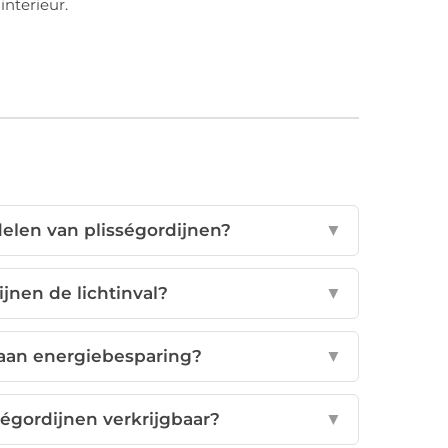
interieur.
elen van plisségordijnen?
▼
jnen de lichtinval?
▼
 aan energiebesparing?
▼
ségordijnen verkrijgbaar?
▼