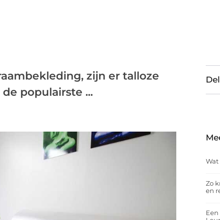
aambekleding, zijn er talloze
Del
de populairste ...
Me
Wat 
Zo k
en r
Een 