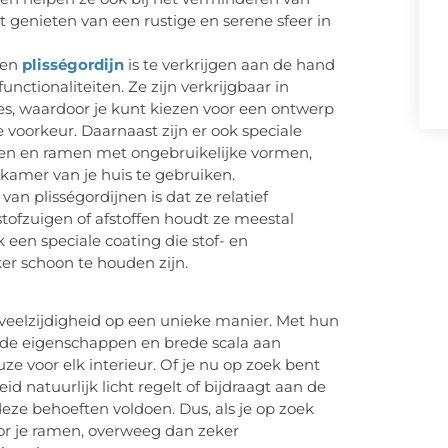
t genieten van een rustige en serene sfeer in
Een
plisségordijn
is te verkrijgen aan de hand
ctionaliteiten. Ze zijn verkrijgbaar in
ies, waardoor je kunt kiezen voor een ontwerp
ke voorkeur. Daarnaast zijn er ook speciale
amen en ramen met ongebruikelijke vormen,
e kamer van je huis te gebruiken.
n plisségordijnen is dat ze relatief
tofzuigen of afstoffen houdt ze meestal
een speciale coating die stof- en
er schoon te houden zijn.
n veelzijdigheid op een unieke manier. Met hun
erende eigenschappen en brede scala aan
e voor elk interieur. Of je nu op zoek bent
d natuurlijk licht regelt of bijdraagt aan de
 deze behoeften voldoen. Dus, als je op zoek
voor je ramen, overweeg dan zeker