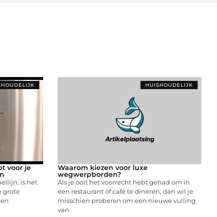
SHOUDELIJK
HUISHOUDELIJK
t voor je
Waarom kiezen voor luxe
jn
wegwerpborden?
llijn, is het
Als je ooit het voorrecht hebt gehad om in
e grote
een restaurant of café te dineren, dan wil je
een
misschien proberen om een ​​nieuwe vulling
van