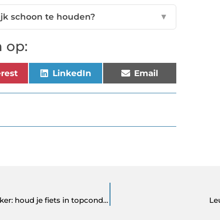
lijk schoon te houden?
▼
 op:
erest
LinkedIn
Email
Onderhoudstips van een professionele fietsenmaker: houd je fiets in topconditie
Le