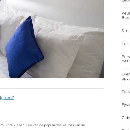
Leu
Keuk
Bar
5 m
Lux
Eers
bez
Dier
opv
Prak
dijnen?
Fysi
Gids
om uit te kiezen. Een van de populairste keuzes van de