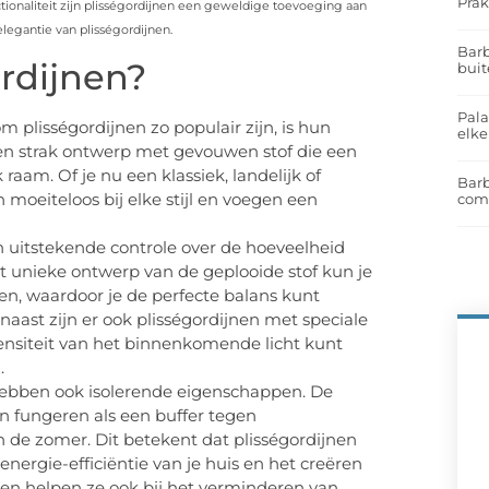
Prak
tionaliteit zijn plisségordijnen een geweldige toevoeging aan
elegantie van plisségordijnen.
Barb
rdijnen?
buit
Pal
m plisségordijnen zo populair zijn, is hun
elk
 een strak ontwerp met gevouwen stof die een
raam. Of je nu een klassiek, landelijk of
Barb
 moeiteloos bij elke stijl en voegen een
com
en uitstekende controle over de hoeveelheid
et unieke ontwerp van de geplooide stof kun je
en, waardoor je de perfecte balans kunt
rnaast zijn er ook plisségordijnen met speciale
ensiteit van het binnenkomende licht kunt
.
 hebben ook isolerende eigenschappen. De
n fungeren als een buffer tegen
 de zomer. Dit betekent dat plisségordijnen
nergie-efficiëntie van je huis en het creëren
en helpen ze ook bij het verminderen van