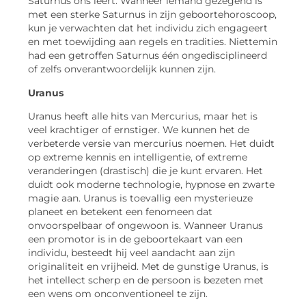
Saturnus ons leert. Wanneer iemand gezegend is
met een sterke Saturnus in zijn geboortehoroscoop,
kun je verwachten dat het individu zich engageert
en met toewijding aan regels en tradities. Niettemin
had een getroffen Saturnus één ongedisciplineerd
of zelfs onverantwoordelijk kunnen zijn.
Uranus
Uranus heeft alle hits van Mercurius, maar het is
veel krachtiger of ernstiger. We kunnen het de
verbeterde versie van mercurius noemen. Het duidt
op extreme kennis en intelligentie, of extreme
veranderingen (drastisch) die je kunt ervaren. Het
duidt ook moderne technologie, hypnose en zwarte
magie aan. Uranus is toevallig een mysterieuze
planeet en betekent een fenomeen dat
onvoorspelbaar of ongewoon is. Wanneer Uranus
een promotor is in de geboortekaart van een
individu, besteedt hij veel aandacht aan zijn
originaliteit en vrijheid. Met de gunstige Uranus, is
het intellect scherp en de persoon is bezeten met
een wens om onconventioneel te zijn.