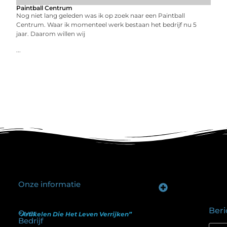
Paintball Centrum
Nog niet lang geleden was ik op zoek naar een Paintball
Centrum. Waar ik momenteel werk bestaan het bedrijf nu 5
jaar. Daarom willen wij
...
Onze informatie
Goede backlinks kopen: hoe je investeert in zichtbaarheid zonder je SEO te schaden
Geld verdienen op internet: hoe realistisch is het anno nu?
Beri
Over
“Artikelen Die Het Leven Verrijken”
Bedrijf