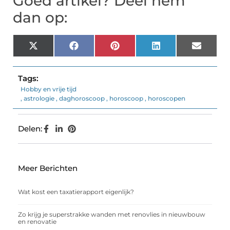
Goed artikel? Deel hem
dan op:
X
Facebook
Pinterest
LinkedIn
Email
(Twitter)
Tags:
Hobby en vrije tijd
,
astrologie
,
daghoroscoop
,
horoscoop
,
horoscopen
Delen:
Meer Berichten
Wat kost een taxatierapport eigenlijk?
Zo krijg je superstrakke wanden met renovlies in nieuwbouw
en renovatie