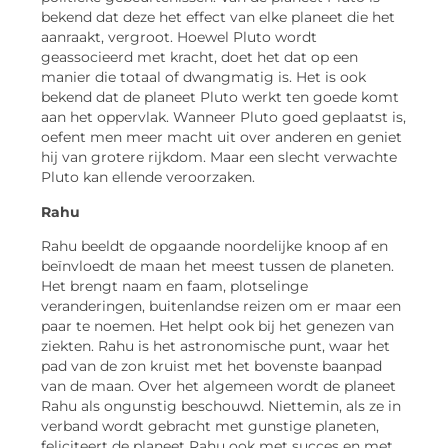
bekend dat deze het effect van elke planeet die het
aanraakt, vergroot. Hoewel Pluto wordt
geassocieerd met kracht, doet het dat op een
manier die totaal of dwangmatig is. Het is ook
bekend dat de planeet Pluto werkt ten goede komt
aan het oppervlak. Wanneer Pluto goed geplaatst is,
oefent men meer macht uit over anderen en geniet
hij van grotere rijkdom. Maar een slecht verwachte
Pluto kan ellende veroorzaken.
Rahu
Rahu beeldt de opgaande noordelijke knoop af en
beïnvloedt de maan het meest tussen de planeten.
Het brengt naam en faam, plotselinge
veranderingen, buitenlandse reizen om er maar een
paar te noemen. Het helpt ook bij het genezen van
ziekten. Rahu is het astronomische punt, waar het
pad van de zon kruist met het bovenste baanpad
van de maan. Over het algemeen wordt de planeet
Rahu als ongunstig beschouwd. Niettemin, als ze in
verband wordt gebracht met gunstige planeten,
feliciteert de planeet Rahu ook met succes en met