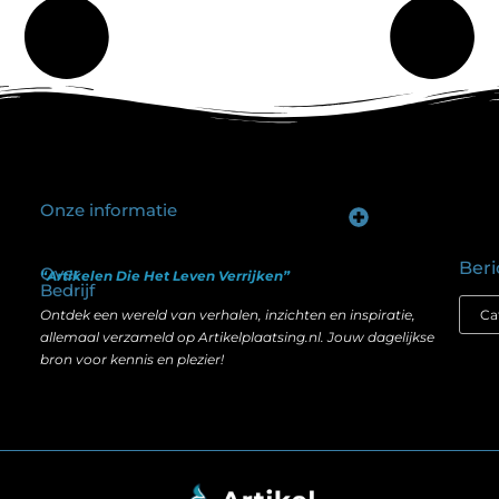
Onze informatie
Goede backlinks kopen: hoe je investeert in zichtbaarheid zonder je SEO te schaden
Geld verdienen op internet: hoe realistisch is het anno nu?
Beri
Over
“Artikelen Die Het Leven Verrijken”
Bedrijf
Ontdek een wereld van verhalen, inzichten en inspiratie,
allemaal verzameld op Artikelplaatsing.nl. Jouw dagelijkse
bron voor kennis en plezier!