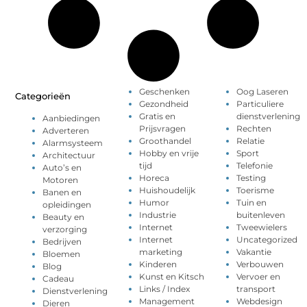
Geschenken
Oog Laseren
Categorieën
Gezondheid
Particuliere
Gratis en
dienstverlening
Aanbiedingen
Prijsvragen
Rechten
Adverteren
Groothandel
Relatie
Alarmsysteem
Hobby en vrije
Sport
Architectuur
tijd
Telefonie
Auto’s en
Horeca
Testing
Motoren
Huishoudelijk
Toerisme
Banen en
Humor
Tuin en
opleidingen
Industrie
buitenleven
Beauty en
Internet
Tweewielers
verzorging
Internet
Uncategorized
Bedrijven
marketing
Vakantie
Bloemen
Kinderen
Verbouwen
Blog
Kunst en Kitsch
Vervoer en
Cadeau
Links / Index
transport
Dienstverlening
Management
Webdesign
Dieren