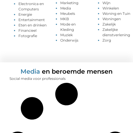
Marketing
Wijn
Electronica en
Media
Winkelen
Computers
Meubels
Woning en Tuin
Energie
MKB
Woningen
Entertainment
Mode en
Zakelijk
Eten en drinken
Kleding
Zakelijke
Financieel
Muziek
dienstverlening
Fotografie
Onderwijs
Zorg
Media
en beroemde mensen
Social media voor professionals