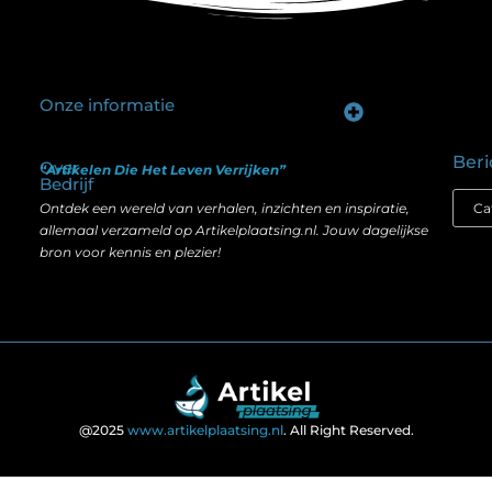
Onze informatie
Goede backlinks kopen: hoe je investeert in zichtbaarheid zonder je SEO te schaden
Geld verdienen op internet: hoe realistisch is het anno nu?
Beri
Over
“Artikelen Die Het Leven Verrijken”
Bedrijf
Ontdek een wereld van verhalen, inzichten en inspiratie,
allemaal verzameld op Artikelplaatsing.nl. Jouw dagelijkse
bron voor kennis en plezier!
@2025
www.artikelplaatsing.nl
. All Right Reserved.