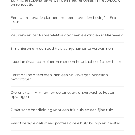
Zo krijg je superstrakke wanden met renovlies in nieuwbouw
en renovatie
Een tuinrenovatie plannen met een hoveniersbedrijf in Etten-
Leur
Keuken- en badkamerelektra door een elektricien in Barneveld
5 manieren om een oud huis aangenamer te verwarmen
Luxe laminaat combineren met een houtkachel of open haard
Eerst online oriënteren, dan een Volkswagen occasion
bezichtigen
Dierenarts in Arnhem en de tarieven: onverwachte kosten
opvangen
Praktische handleiding voor een fris huis en een fijne tuin
Fysiotherapie Aalsmeer: professionele hulp bij pijn en herstel