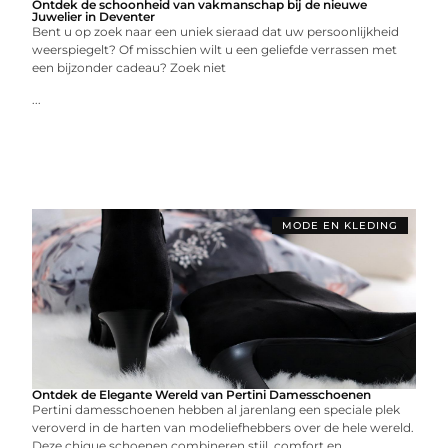
Ontdek de schoonheid van vakmanschap bij de nieuwe
Juwelier in Deventer
Bent u op zoek naar een uniek sieraad dat uw persoonlijkheid
weerspiegelt? Of misschien wilt u een geliefde verrassen met
een bijzonder cadeau? Zoek niet
...
MODE EN KLEDING
Ontdek de Elegante Wereld van Pertini Damesschoenen
Pertini damesschoenen hebben al jarenlang een speciale plek
veroverd in de harten van modeliefhebbers over de hele wereld.
Deze chique schoenen combineren stijl, comfort en