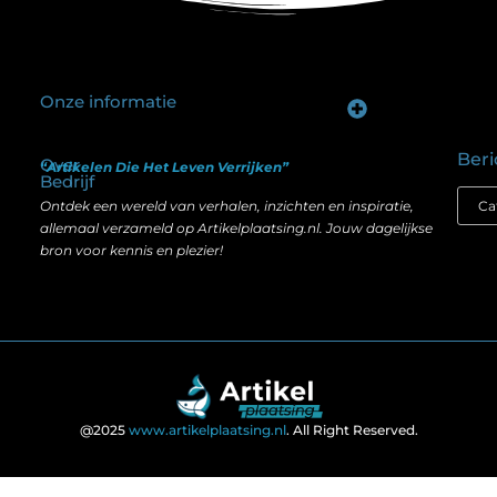
Onze informatie
Goede backlinks kopen: hoe je investeert in zichtbaarheid zonder je SEO te schaden
Geld verdienen op internet: hoe realistisch is het anno nu?
Beri
Over
“Artikelen Die Het Leven Verrijken”
Bedrijf
Ontdek een wereld van verhalen, inzichten en inspiratie,
allemaal verzameld op Artikelplaatsing.nl. Jouw dagelijkse
bron voor kennis en plezier!
@2025
www.artikelplaatsing.nl
. All Right Reserved.