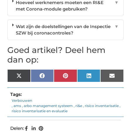
Hoeveel werknemers moeten een RI&E
▼
met Corona-module gebruiken?
Wat zijn de doelstellingen van de Inspectie
▼
SZW bij coronacontroles?
Goed artikel? Deel hem
dan op:
X
Facebook
Pinterest
LinkedIn
Email
(Twitter)
Tags:
Verbouwen
,
ams
,
arbo management systeem
,
ri&e
,
risico inventarisatie
,
risico inventarisatie en evaluatie
Delen: