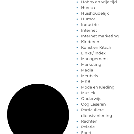
Hobby en vrije tijd
Horeca
Huishoudelijk
Humor
Industrie
Internet
Internet marketing
Kinderen
Kunst en Kitsch
Links / Index
Management
Marketing
Media
Meubels
MKB
Mode en Kleding
Muziek
Onderwijs
Oog Laseren
Particuliere
dienstverlening
Rechten
Relatie
Sport