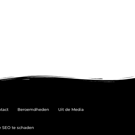
tact
Beroemdheden
Uit de Media
je SEO te schaden