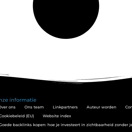
nze informatie
Over ons
Ons team
Linkpartners
Auteur worden
Con
Cookiebeleid (EU)
Website index
Goede backlinks kopen: hoe je investeert in zichtbaarheid zonder 