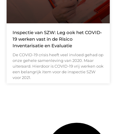
Inspectie van SZW: Leg ook het COVID-
19 werken vast in de Risico
Inventarisatie en Evaluatie
De COVID-19 crisis heeft veel invloed gehad op
onze gehele samenleving van 2020. Maar
uiteraard. Hierdoor is COVID-19 vrij werken ook
een belangrijk item voor de inspectie SZW
voor 2021.