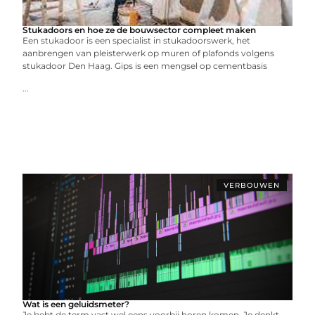
Stukadoors en hoe ze de bouwsector compleet maken
Een stukadoor is een specialist in stukadoorswerk, het
aanbrengen van pleisterwerk op muren of plafonds volgens
stukadoor Den Haag. Gips is een mengsel op cementbasis
...
VERBOUWEN
Wat is een geluidsmeter?
Je hebt de term vast wel eens voorbij horen komen. Je denkt