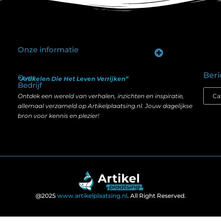
Onze informatie
Goede backlinks kopen: hoe je investeert in zichtbaarheid zonder je SEO te schaden
Geld verdienen op internet: hoe realistisch is het anno nu?
Beri
Over
“Artikelen Die Het Leven Verrijken”
Bedrijf
Ontdek een wereld van verhalen, inzichten en inspiratie,
allemaal verzameld op Artikelplaatsing.nl. Jouw dagelijkse
bron voor kennis en plezier!
@2025
www.artikelplaatsing.nl
. All Right Reserved.