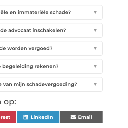
riële en immateriële schade?
▼
ade advocaat inschakelen?
▼
ade worden vergoed?
▼
op begeleiding rekenen?
▼
e van mijn schadevergoeding?
▼
 op:
erest
LinkedIn
Email