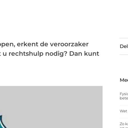
open, erkent de veroorzaker
Del
t u rechtshulp nodig? Dan kunt
Me
Fysi
bet
Wat 
Zo k