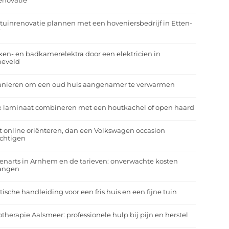
enovatie
tuinrenovatie plannen met een hoveniersbedrijf in Etten-
r
en- en badkamerelektra door een elektricien in
neveld
anieren om een oud huis aangenamer te verwarmen
e laminaat combineren met een houtkachel of open haard
t online oriënteren, dan een Volkswagen occasion
ichtigen
enarts in Arnhem en de tarieven: onverwachte kosten
angen
tische handleiding voor een fris huis en een fijne tuin
otherapie Aalsmeer: professionele hulp bij pijn en herstel