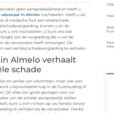
Gids
oorzaker geen aansprakelijkheid en heeft u
e advocaat in Almelo
inschakelen. Heeft u als
Prak
al of medische fout een letselschade
tselschadevergoeding. Komen u en de
Barb
buit
kunt u ons inschakelen. U kunt ons ook
 hoogte van de vergoeding die u van de
an de veroorzaker heeft ontvangen. De
Pal
elk
om een eerlijke schadevergoeding te verhalen.
in Almelo verhaalt
ële schade
pijn en verlies van inkomsten, maar ook voor
kunt u bijvoorbeeld hulp in de huishouding of
. Dit alles kan grote gevolgen voor uw
aker van de schade aansprakelijk stellen.
t, kunt u zich richten op uw herstel, terwijl
ding te verhalen bij de veroorzaker. Hierbij