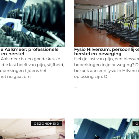
ie Aalsmeer: professionele
Fysio Hilversum: persoonlijk
n en herstel
herstel en beweging
e Aalsmeer is een goede keuze
Heb je last van pijn, een blessur
die last heeft van pijn, stijfheid,
beperkingen in je beweging? D
beperkingen tijdens het
bezoek aan een fysio in Hilver
het nu gaat om
oplossing zijn. Of
...
GEZONDHEID
G