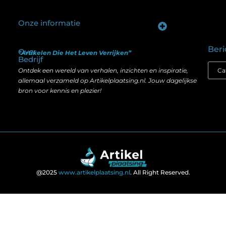
Onze informatie
Goede backlinks kopen: hoe je investeert in zichtbaarheid zonder je SEO te schaden
Geld verdienen op internet: hoe realistisch is het anno nu?
Beri
Over
“Artikelen Die Het Leven Verrijken”
Bedrijf
Ontdek een wereld van verhalen, inzichten en inspiratie,
allemaal verzameld op Artikelplaatsing.nl. Jouw dagelijkse
bron voor kennis en plezier!
@2025
www.artikelplaatsing.nl
. All Right Reserved.