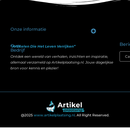
Onze informatie
Goede backlinks kopen: hoe je investeert in zichtbaarheid zonder je SEO te schaden
Geld verdienen op internet: hoe realistisch is het anno nu?
Beri
Over
“Artikelen Die Het Leven Verrijken”
Bedrijf
Ontdek een wereld van verhalen, inzichten en inspiratie,
allemaal verzameld op Artikelplaatsing.nl. Jouw dagelijkse
bron voor kennis en plezier!
@2025
www.artikelplaatsing.nl
. All Right Reserved.