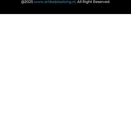
@2025
www.artikelplaatsing.nl
. All Right Reserved.