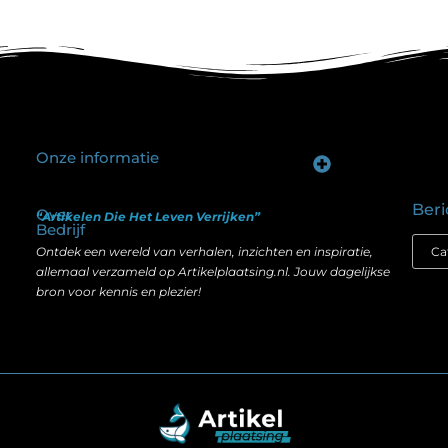
Onze informatie
Goede backlinks kopen: hoe je investeert in zichtbaarheid zonder je SEO te schaden
Geld verdienen op internet: hoe realistisch is het anno nu?
Beri
Over
“Artikelen Die Het Leven Verrijken”
Bedrijf
Ontdek een wereld van verhalen, inzichten en inspiratie,
allemaal verzameld op Artikelplaatsing.nl. Jouw dagelijkse
bron voor kennis en plezier!