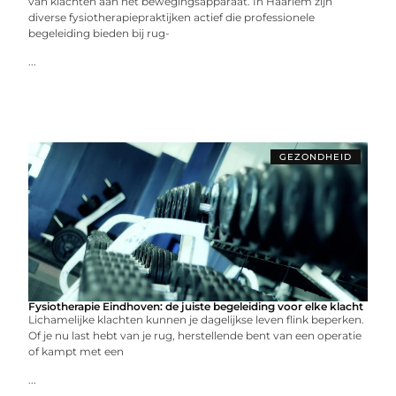
van klachten aan het bewegingsapparaat. In Haarlem zijn
diverse fysiotherapiepraktijken actief die professionele
begeleiding bieden bij rug-
...
GEZONDHEID
Fysiotherapie Eindhoven: de juiste begeleiding voor elke klacht
Lichamelijke klachten kunnen je dagelijkse leven flink beperken.
Of je nu last hebt van je rug, herstellende bent van een operatie
of kampt met een
...