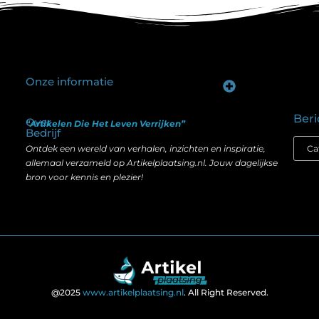
Onze informatie
Goede backlinks kopen: hoe je investeert in zichtbaarheid zonder je SEO te schaden
Geld verdienen op internet: hoe realistisch is het anno nu?
Beri
Over
“Artikelen Die Het Leven Verrijken”
Bedrijf
Ontdek een wereld van verhalen, inzichten en inspiratie,
allemaal verzameld op Artikelplaatsing.nl. Jouw dagelijkse
bron voor kennis en plezier!
@2025
www.artikelplaatsing.nl
. All Right Reserved.