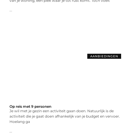
van je woning, een plek waar je tot rust komt. Toch voelt
...
AANBIEDINGEN
Op reis met 9 personen
Je wil met je gezin een activiteit gaan doen. Natuurlijk is de
activiteit die je gaat doen afhankelijk van je budget en vervoer.
Hoelang ga
...