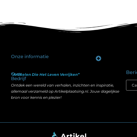
Onze informatie
Goede backlinks kopen: hoe je investeert in zichtbaarheid zonder je SEO te schaden
Geld verdienen op internet: hoe realistisch is het anno nu?
Beri
Over
“Artikelen Die Het Leven Verrijken”
Bedrijf
Ontdek een wereld van verhalen, inzichten en inspiratie,
allemaal verzameld op Artikelplaatsing.nl. Jouw dagelijkse
bron voor kennis en plezier!