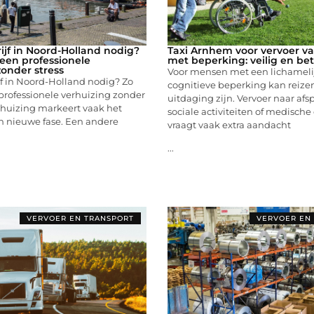
ijf in Noord-Holland nodig?
Taxi Arnhem voor vervoer 
 een professionele
met beperking: veilig en b
zonder stress
Voor mensen met een lichameli
f in Noord-Holland nodig? Zo
cognitieve beperking kan reize
professionele verhuizing zonder
uitdaging zijn. Vervoer naar afs
rhuizing markeert vaak het
sociale activiteiten of medische
n nieuwe fase. Een andere
vraagt vaak extra aandacht
...
VERVOER EN TRANSPORT
VERVOER EN