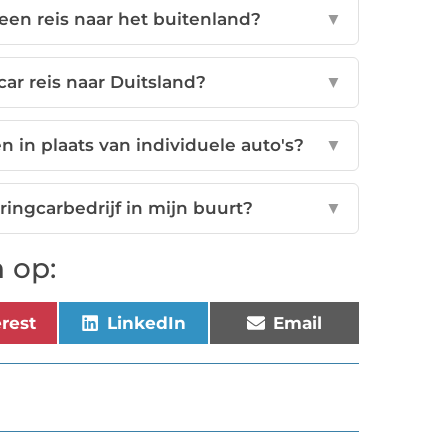
een reis naar het buitenland?
▼
ar reis naar Duitsland?
▼
n in plaats van individuele auto's?
▼
ingcarbedrijf in mijn buurt?
▼
 op:
erest
LinkedIn
Email