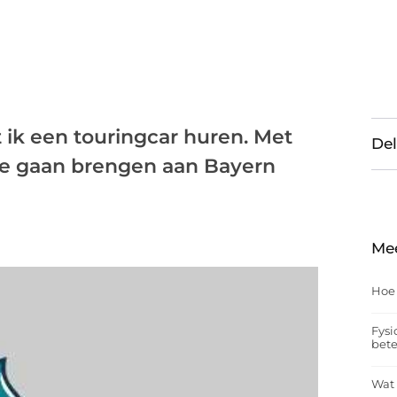
 ik een touringcar huren. Met
Del
je gaan brengen aan Bayern
Me
Hoe
Fysi
bet
Wat 