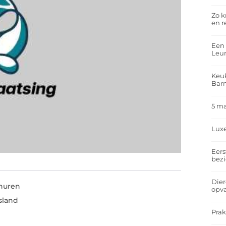
Zo k
en r
Een 
Leu
Keuk
Bar
5 m
Lux
Eers
bez
Dier
 huren
opv
sland
Prak