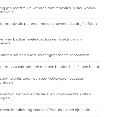
rijg je superstrakke wanden met renovlies in nieuwbouw
enovatie
tuinrenovatie plannen met een hoveniersbedrijf in Etten-
r
en- en badkamerelektra door een elektricien in
neveld
anieren om een oud huis aangenamer te verwarmen
e laminaat combineren met een houtkachel of open haard
t online oriënteren, dan een Volkswagen occasion
ichtigen
enarts in Arnhem en de tarieven: onverwachte kosten
angen
tische handleiding voor een fris huis en een fijne tuin