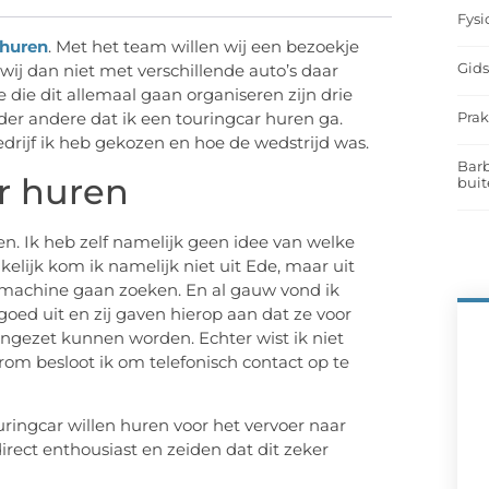
Fysi
 huren
. Met het team willen wij een bezoekje
Gids
ij dan niet met verschillende auto’s daar
die dit allemaal gaan organiseren zijn drie
Prak
der andere dat ik een touringcar huren ga.
bedrijf ik heb gekozen en hoe de wedstrijd was.
Barb
r huren
buit
n. Ik heb zelf namelijk geen idee van welke
kelijk kom ik namelijk niet uit Ede, maar uit
kmachine gaan zoeken. En al gauw vond ik
oed uit en zij gaven hierop aan dat ze voor
 ingezet kunnen worden. Echter wist ik niet
arom besloot ik om telefonisch contact op te
ringcar willen huren voor het vervoer naar
irect enthousiast en zeiden dat dit zeker