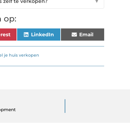
s zelf te verkopen?
▼
 op:
erest
LinkedIn
Email
el je huis verkopen
lopment