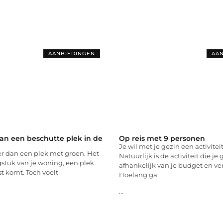
AANBIEDINGEN
AAN
an een beschutte plek in de
Op reis met 9 personen
Je wil met je gezin een activite
er dan een plek met groen. Het
Natuurlijk is de activiteit die je
gstuk van je woning, een plek
afhankelijk van je budget en ve
st komt. Toch voelt
Hoelang ga
...