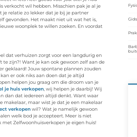
Fysi
is verkocht wil hebben. Misschien pak je al je
e relatie zo lekker dat je bij je partner
Gids
elf gevonden. Het maakt niet uit wat het is,
nieuwe woonplek te willen zoeken. En voordat
Prak
Barb
buit
 dat verhuizen zorgt voor een langdurig en
ft te zijn?! Want je kan ook gewoon zelf aan de
oper geklaard! Jouw spontane plannen zouden
an er ook niks aan doen dat je altijd
open helpen jou graag om die droom van je
el je huis verkopen
, wij helpen je daarbij! Wij
n dan dat iedereen altijd denkt. Want waar
n de makelaar, maar wist je dat je een makelaar
rect verkopen
wil? Wat je namelijk gewoon
palen welk bod je accepteert. Meer is niet
 met Zelfwoonhuisverkopen je eigen huis!