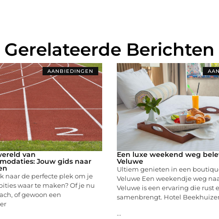
Gerelateerde Berichten
AANBIEDINGEN
AAN
wereld van
Een luxe weekend weg belev
modaties: Jouw gids naar
Veluwe
ten
Ultiem genieten in een boutiqu
k naar de perfecte plek om je
Veluwe Een weekendje weg naa
ities waar te maken? Of je nu
Veluwe is een ervaring die rust e
oach, of gewoon een
samenbrengt. Hotel Beekhuizen
er
...