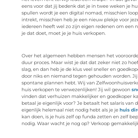
eens voor dat jij bedenk dat je in twee weken je hu
spullen wordt je een digital nomad, misschien loopt j
intrekt, misschien heb je een nieuw plekje voor jez
iedereen heeft wel zo zijn eigen redenen om een 
je dat doet, moet je je huis verkopen.
Over het algemeen hebben mensen het vooroordeel
duur proces. Maar wist je dat dat zeker niet zo hoe
slag, en dan heb je de klus veel sneller en goedk
door niks en niemand tegen gehouden worden. Jij k
spontane plannen hebt. Wij van Zelfwoonhuisverk
huis verkopen te verwezenlijken! Jij wil gewoon
sn
vinden dat verhuizen makkelijker en goedkoper ka
betaal je eigenlijk voor? Je betaalt het salaris va
eigenlijk helemaal niet nodig hebt als je je
huis di
kan doen, is je huis zelf op funda zetten en zelf be
nodig. Waar wacht je nog op? Verkoop gemakkelijk