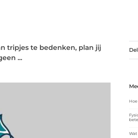
an tripjes te bedenken, plan jij
Del
een ...
Me
Hoe
Fysi
bet
Wat 