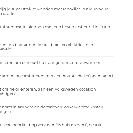
rijg je superstrakke wanden met renovlies in nieuwbouw
enovatie
tuinrenovatie plannen met een hoveniersbedrijf in Etten-
r
en- en badkamerelektra door een elektricien in
neveld
anieren om een oud huis aangenamer te verwarmen
e laminaat combineren met een houtkachel of open haard
t online oriënteren, dan een Volkswagen occasion
ichtigen
enarts in Arnhem en de tarieven: onverwachte kosten
angen
tische handleiding voor een fris huis en een fijne tuin