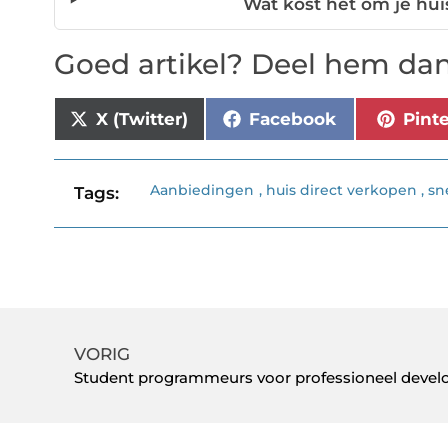
Wat kost het om je hui
Goed artikel? Deel hem dan
X (Twitter)
Facebook
Pint
Aanbiedingen
,
huis direct verkopen
,
sn
Tags:
VORIG
Student programmeurs voor professioneel deve