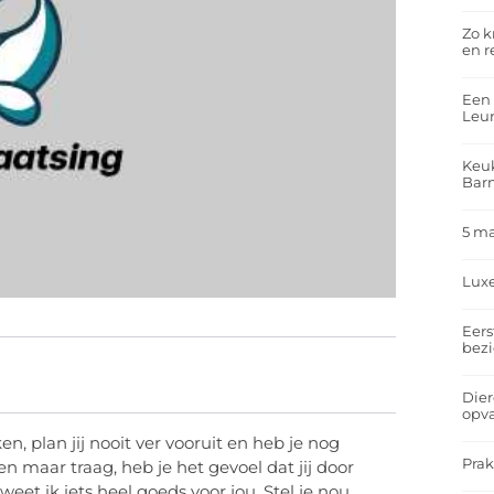
Zo k
en r
Een 
Leu
Keuk
Bar
5 m
Lux
Eers
bez
Dier
opv
en, plan jij nooit ver vooruit en heb je nog
Prak
een maar traag, heb je het gevoel dat jij door
weet ik iets heel goeds voor jou. Stel je nou