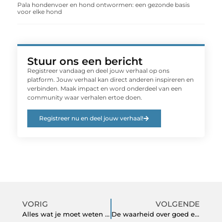
Pala hondenvoer en hond ontwormen: een gezonde basis
voor elke hond
Stuur ons een bericht
Registreer vandaag en deel jouw verhaal op ons
platform. Jouw verhaal kan direct anderen inspireren en
verbinden. Maak impact en word onderdeel van een
community waar verhalen ertoe doen.
Registreer nu en deel jouw verhaal!
VORIG
VOLGENDE
Alles wat je moet weten over Orijen Puppy. De Eerlijke Waarheid
De waarheid over goed eten met diabetes type 2