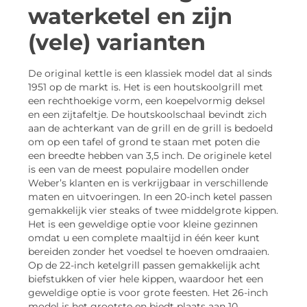
waterketel en zijn
(vele) varianten
De original kettle is een klassiek model dat al sinds
1951 op de markt is. Het is een houtskoolgrill met
een rechthoekige vorm, een koepelvormig deksel
en een zijtafeltje. De houtskoolschaal bevindt zich
aan de achterkant van de grill en de grill is bedoeld
om op een tafel of grond te staan met poten die
een breedte hebben van 3,5 inch. De originele ketel
is een van de meest populaire modellen onder
Weber’s klanten en is verkrijgbaar in verschillende
maten en uitvoeringen. In een 20-inch ketel passen
gemakkelijk vier steaks of twee middelgrote kippen.
Het is een geweldige optie voor kleine gezinnen
omdat u een complete maaltijd in één keer kunt
bereiden zonder het voedsel te hoeven omdraaien.
Op de 22-inch ketelgrill passen gemakkelijk acht
biefstukken of vier hele kippen, waardoor het een
geweldige optie is voor grote feesten. Het 26-inch
model is het grootste en biedt plaats aan 10