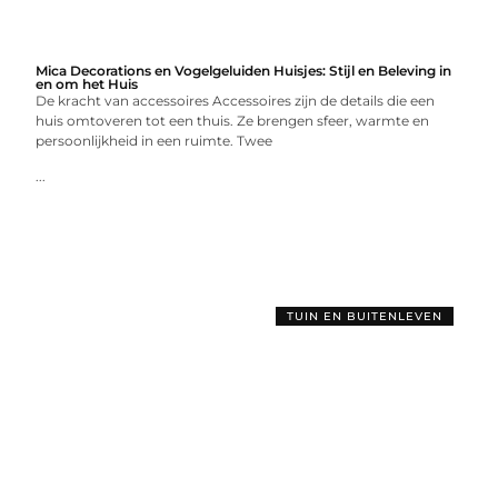
Mica Decorations en Vogelgeluiden Huisjes: Stijl en Beleving in
en om het Huis
De kracht van accessoires Accessoires zijn de details die een
huis omtoveren tot een thuis. Ze brengen sfeer, warmte en
persoonlijkheid in een ruimte. Twee
...
TUIN EN BUITENLEVEN