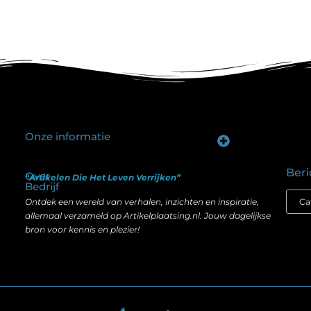
Onze informatie
Goede backlinks kopen: hoe je investeert in zichtbaarheid zonder je SEO te schaden
Geld verdienen op internet: hoe realistisch is het anno nu?
Beri
Over
“Artikelen Die Het Leven Verrijken”
Bedrijf
Ontdek een wereld van verhalen, inzichten en inspiratie,
allemaal verzameld op Artikelplaatsing.nl. Jouw dagelijkse
bron voor kennis en plezier!