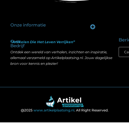
Onze informatie
Goede backlinks kopen: hoe je investeert in zichtbaarheid zonder je SEO te schaden
Geld verdienen op internet: hoe realistisch is het anno nu?
Beri
Over
“Artikelen Die Het Leven Verrijken”
Bedrijf
Ontdek een wereld van verhalen, inzichten en inspiratie,
allemaal verzameld op Artikelplaatsing.nl. Jouw dagelijkse
bron voor kennis en plezier!
@2025
www.artikelplaatsing.nl
. All Right Reserved.