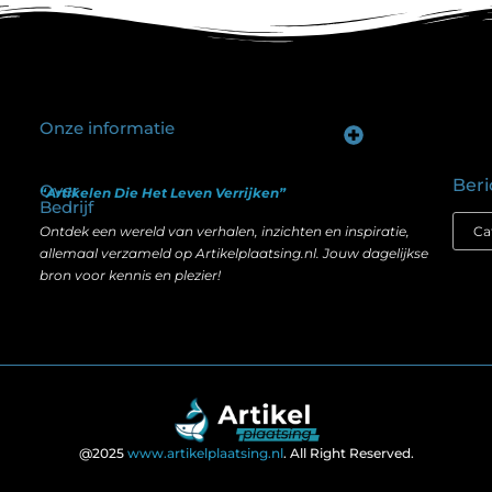
Onze informatie
Goede backlinks kopen: hoe je investeert in zichtbaarheid zonder je SEO te schaden
Geld verdienen op internet: hoe realistisch is het anno nu?
Beri
Over
“Artikelen Die Het Leven Verrijken”
Bedrijf
Ontdek een wereld van verhalen, inzichten en inspiratie,
allemaal verzameld op Artikelplaatsing.nl. Jouw dagelijkse
bron voor kennis en plezier!
@2025
www.artikelplaatsing.nl
. All Right Reserved.