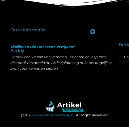
Onze informatie
Goede backlinks kopen: hoe je investeert in zichtbaarheid zonder je SEO te schaden
Geld verdienen op internet: hoe realistisch is het anno nu?
Beri
Over
“Artikelen Die Het Leven Verrijken”
Bedrijf
Ontdek een wereld van verhalen, inzichten en inspiratie,
allemaal verzameld op Artikelplaatsing.nl. Jouw dagelijkse
bron voor kennis en plezier!
@2025
www.artikelplaatsing.nl
. All Right Reserved.