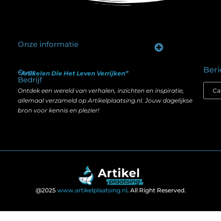
Onze informatie
Goede backlinks kopen: hoe je investeert in zichtbaarheid zonder je SEO te schaden
Geld verdienen op internet: hoe realistisch is het anno nu?
Beri
Over
“Artikelen Die Het Leven Verrijken”
Bedrijf
Ontdek een wereld van verhalen, inzichten en inspiratie,
allemaal verzameld op Artikelplaatsing.nl. Jouw dagelijkse
bron voor kennis en plezier!
@2025
www.artikelplaatsing.nl
. All Right Reserved.