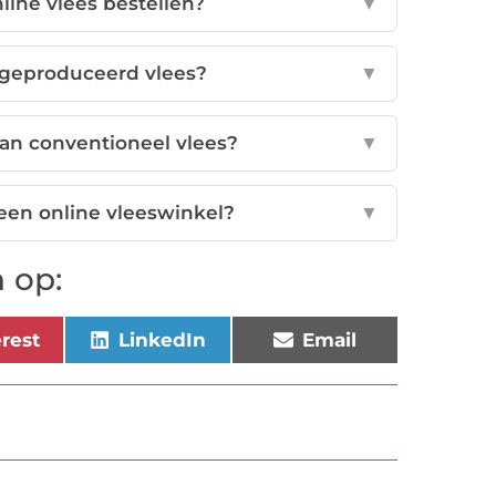
line vlees bestellen?
▼
geproduceerd vlees?
▼
an conventioneel vlees?
▼
 een online vleeswinkel?
▼
 op:
erest
LinkedIn
Email