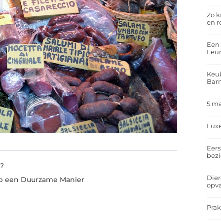
Zo k
en r
Een 
Leu
Keuk
Bar
5 m
Lux
Eers
bez
?
Dier
op een Duurzame Manier
opv
Prak