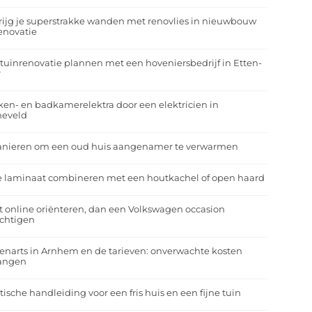
rijg je superstrakke wanden met renovlies in nieuwbouw
enovatie
tuinrenovatie plannen met een hoveniersbedrijf in Etten-
r
en- en badkamerelektra door een elektricien in
neveld
anieren om een oud huis aangenamer te verwarmen
e laminaat combineren met een houtkachel of open haard
t online oriënteren, dan een Volkswagen occasion
ichtigen
enarts in Arnhem en de tarieven: onverwachte kosten
angen
tische handleiding voor een fris huis en een fijne tuin