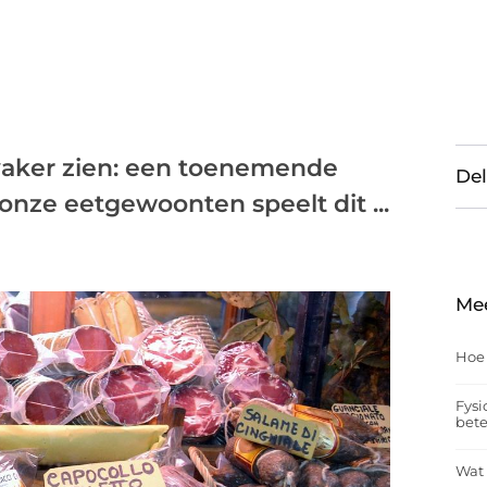
 vaker zien: een toenemende
Del
nze eetgewoonten speelt dit ...
Me
Hoe
Fysi
bet
Wat 