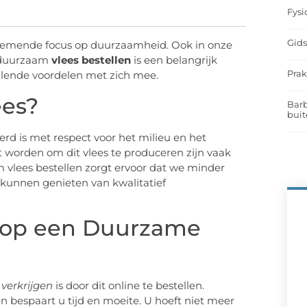
Fysi
Gids
oenemende focus op duurzaamheid. Ook in onze
n duurzaam
vlees bestellen
is een belangrijk
Prak
llende voordelen met zich mee.
es?
Barb
buit
d is met respect voor het milieu en het
worden om dit vlees te produceren zijn vaak
am vlees bestellen zorgt ervoor dat we minder
kunnen genieten van kwalitatief
n op een Duurzame
e
verkrijgen
is door dit online te bestellen.
en bespaart u tijd en moeite. U hoeft niet meer