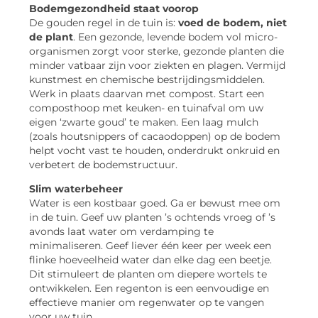
Bodemgezondheid staat voorop
De gouden regel in de tuin is:
voed de bodem, niet
de plant
. Een gezonde, levende bodem vol micro-
organismen zorgt voor sterke, gezonde planten die
minder vatbaar zijn voor ziekten en plagen. Vermijd
kunstmest en chemische bestrijdingsmiddelen.
Werk in plaats daarvan met compost. Start een
composthoop met keuken- en tuinafval om uw
eigen ‘zwarte goud’ te maken. Een laag mulch
(zoals houtsnippers of cacaodoppen) op de bodem
helpt vocht vast te houden, onderdrukt onkruid en
verbetert de bodemstructuur.
Slim waterbeheer
Water is een kostbaar goed. Ga er bewust mee om
in de tuin. Geef uw planten ’s ochtends vroeg of ’s
avonds laat water om verdamping te
minimaliseren. Geef liever één keer per week een
flinke hoeveelheid water dan elke dag een beetje.
Dit stimuleert de planten om diepere wortels te
ontwikkelen. Een regenton is een eenvoudige en
effectieve manier om regenwater op te vangen
voor uw tuin.