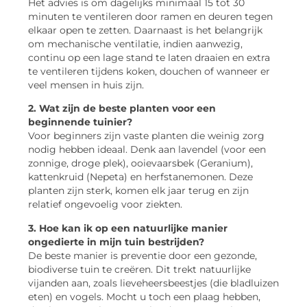
Het advies is om dagelijks minimaal 15 tot 30
minuten te ventileren door ramen en deuren tegen
elkaar open te zetten. Daarnaast is het belangrijk
om mechanische ventilatie, indien aanwezig,
continu op een lage stand te laten draaien en extra
te ventileren tijdens koken, douchen of wanneer er
veel mensen in huis zijn.
2. Wat zijn de beste planten voor een
beginnende tuinier?
Voor beginners zijn vaste planten die weinig zorg
nodig hebben ideaal. Denk aan lavendel (voor een
zonnige, droge plek), ooievaarsbek (Geranium),
kattenkruid (Nepeta) en herfstanemonen. Deze
planten zijn sterk, komen elk jaar terug en zijn
relatief ongevoelig voor ziekten.
3. Hoe kan ik op een natuurlijke manier
ongedierte in mijn tuin bestrijden?
De beste manier is preventie door een gezonde,
biodiverse tuin te creëren. Dit trekt natuurlijke
vijanden aan, zoals lieveheersbeestjes (die bladluizen
eten) en vogels. Mocht u toch een plaag hebben,