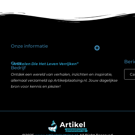
Onze informatie
Goede backlinks kopen: hoe je investeert in zichtbaarheid zonder je SEO te schaden
Geld verdienen op internet: hoe realistisch is het anno nu?
Beri
Over
“Artikelen Die Het Leven Verrijken”
Bedrijf
Ontdek een wereld van verhalen, inzichten en inspiratie,
allemaal verzameld op Artikelplaatsing.nl. Jouw dagelijkse
bron voor kennis en plezier!