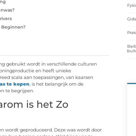
ing
Fysi
jenwas?
elvers
Gids
e Beginnen?
Prak
Barb
buit
ng gebruikt wordt in verschillende culturen
honingproductie en heeft unieke
eed scala aan toepassingen, van kaarsen
as te kopen
, is het belangrijk om de
en te begrijpen.
arom is het Zo
ijen wordt geproduceerd. Deze was wordt door