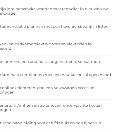
rijg je superstrakke wanden met renovlies in nieuwbouw
enovatie
tuinrenovatie plannen met een hoveniersbedrijf in Etten-
r
en- en badkamerelektra door een elektricien in
neveld
anieren om een oud huis aangenamer te verwarmen
e laminaat combineren met een houtkachel of open haard
t online oriënteren, dan een Volkswagen occasion
ichtigen
enarts in Arnhem en de tarieven: onverwachte kosten
angen
tische handleiding voor een fris huis en een fijne tuin