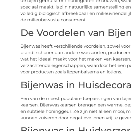
de bijen gebruikt om honingraten te bouwen, waar
speciaal maakt, is zijn natuurlijke samenstelling en 
volledig biologisch afbreekbaar en milieuvriendeli
de milieubewuste consument.
De Voordelen van Bije
Bijenwas heeft verschillende voordelen, zowel voor 
brandt schoner dan andere wassoorten, produceert 
wat het ideaal maakt voor het maken van kaarsen.
verzachtende eigenschappen, waardoor het een pop
voor producten zoals lippenbalsems en lotions.
Bijenwas in Huisdecora
Een van de meest populaire toepassingen van bijenw
kaarsen. Bijenwaskaarsen brengen een warme, gezel
en subtiele honinggeur. Ze zijn niet alleen mooi, m
kunnen zuiveren door negatieve ionen vrij te geven 
Bijenwas in Huidverzo