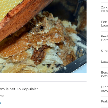
Zo k
en r
Een 
Leu
Keuk
Bar
5 m
Lux
Eers
bez
Dier
m is het Zo Populair?
opv
was
Prak
e