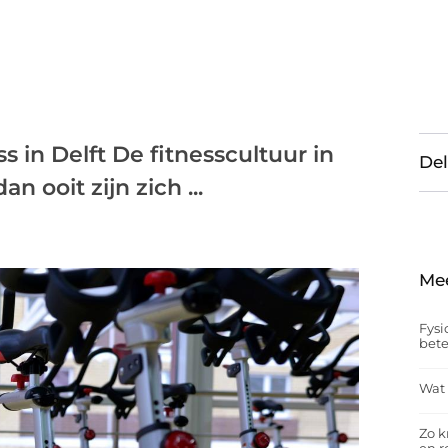
 in Delft De fitnesscultuur in
Del
n ooit zijn zich ...
Me
Fysi
bet
Wat 
Zo k