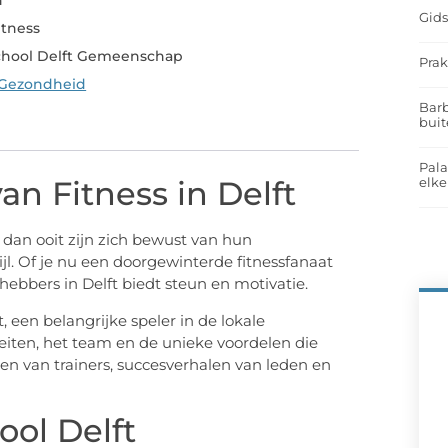
n
Gids
itness
tschool Delft Gemeenschap
Prak
 Gezondheid
Barb
buit
Pal
elk
n Fitness in Delft
 dan ooit zijn zich bewust van hun
jl. Of je nu een doorgewinterde fitnessfanaat
hebbers in Delft biedt steun en motivatie.
t, een belangrijke speler in de lokale
teiten, het team en de unieke voordelen die
en van trainers, succesverhalen van leden en
ool Delft