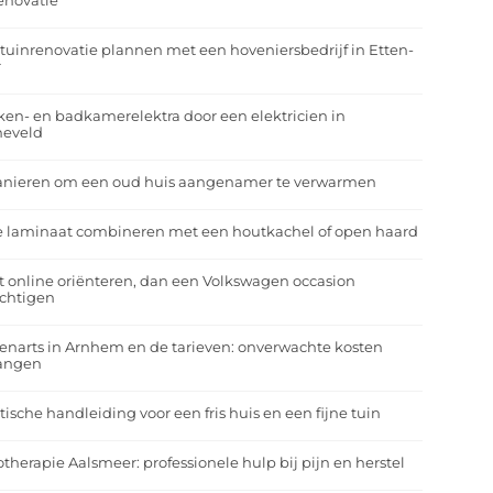
enovatie
tuinrenovatie plannen met een hoveniersbedrijf in Etten-
r
en- en badkamerelektra door een elektricien in
neveld
anieren om een oud huis aangenamer te verwarmen
e laminaat combineren met een houtkachel of open haard
t online oriënteren, dan een Volkswagen occasion
ichtigen
enarts in Arnhem en de tarieven: onverwachte kosten
angen
tische handleiding voor een fris huis en een fijne tuin
otherapie Aalsmeer: professionele hulp bij pijn en herstel