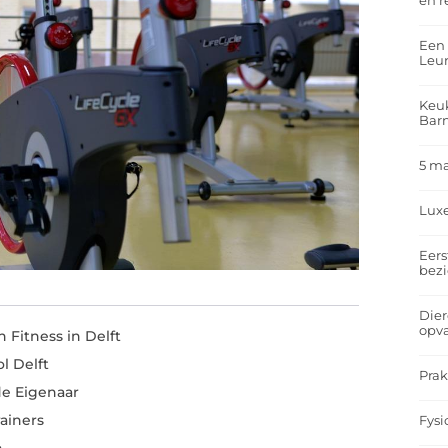
en r
Een 
Leu
Keuk
Bar
5 m
Lux
Eers
bez
Dier
opv
Fitness in Delft
l Delft
Prak
de Eigenaar
rainers
Fysi