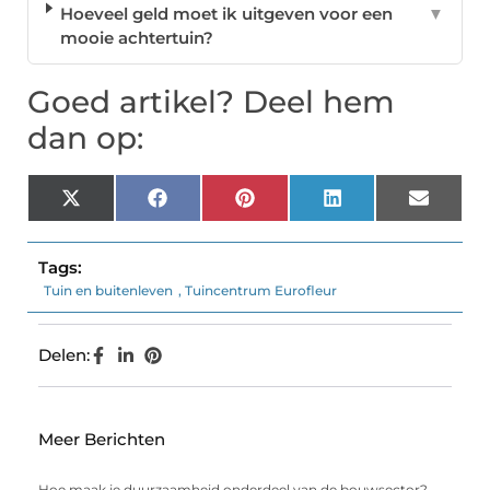
Hoeveel geld moet ik uitgeven voor een
▼
mooie achtertuin?
Goed artikel? Deel hem
dan op:
X
Facebook
Pinterest
LinkedIn
Email
(Twitter)
Tags:
Tuin en buitenleven
,
Tuincentrum Eurofleur
Delen:
Meer Berichten
Hoe maak je duurzaamheid onderdeel van de bouwsector?