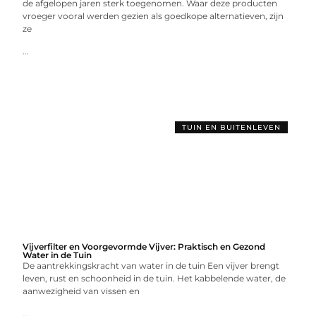
de afgelopen jaren sterk toegenomen. Waar deze producten
vroeger vooral werden gezien als goedkope alternatieven, zijn
ze
...
TUIN EN BUITENLEVEN
Vijverfilter en Voorgevormde Vijver: Praktisch en Gezond
Water in de Tuin
De aantrekkingskracht van water in de tuin Een vijver brengt
leven, rust en schoonheid in de tuin. Het kabbelende water, de
aanwezigheid van vissen en
...