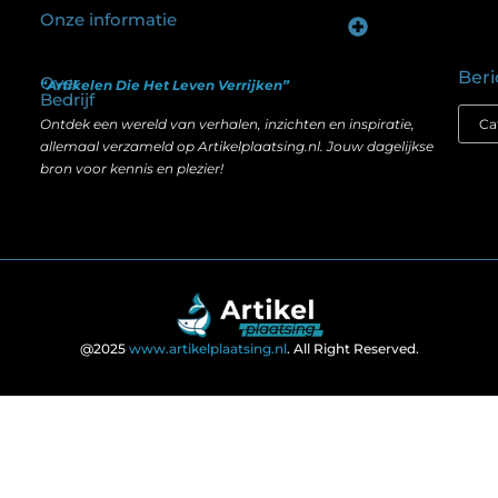
Onze informatie
Goede backlinks kopen: hoe je investeert in zichtbaarheid zonder je SEO te schaden
Geld verdienen op internet: hoe realistisch is het anno nu?
Beri
Over
“Artikelen Die Het Leven Verrijken”
Bedrijf
Ontdek een wereld van verhalen, inzichten en inspiratie,
allemaal verzameld op Artikelplaatsing.nl. Jouw dagelijkse
bron voor kennis en plezier!
@2025
www.artikelplaatsing.nl
. All Right Reserved.