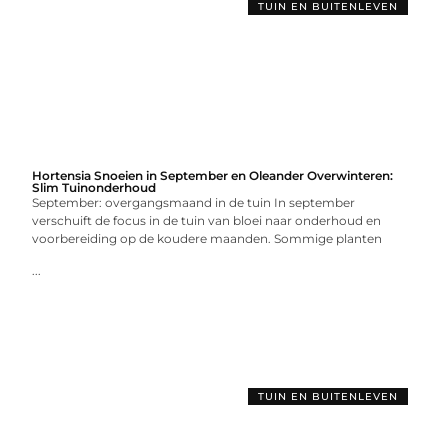
TUIN EN BUITENLEVEN
Hortensia Snoeien in September en Oleander Overwinteren:
Slim Tuinonderhoud
September: overgangsmaand in de tuin In september
verschuift de focus in de tuin van bloei naar onderhoud en
voorbereiding op de koudere maanden. Sommige planten
...
TUIN EN BUITENLEVEN