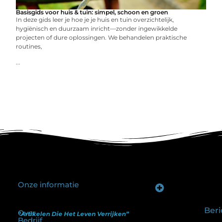
Basisgids voor huis & tuin: simpel, schoon en groen
In deze gids leer je hoe je je huis en tuin overzichtelijk,
hygiënisch en duurzaam inricht—zonder ingewikkelde
projecten of dure oplossingen. We behandelen praktische
routines,
...
Onze informatie
Goede backlinks kopen: hoe je investeert in zichtbaarheid zonder je SEO te schaden
Geld verdienen op internet: hoe realistisch is het anno nu?
Beri
Over
“Artikelen Die Het Leven Verrijken”
Bedrijf