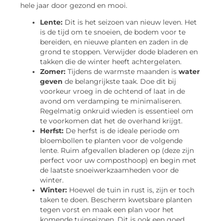
hele jaar door gezond en mooi.
Lente:
Dit is het seizoen van nieuw leven. Het
is de tijd om te snoeien, de bodem voor te
bereiden, en nieuwe planten en zaden in de
grond te stoppen. Verwijder dode bladeren en
takken die de winter heeft achtergelaten.
Zomer:
Tijdens de warmste maanden is
water
geven
de belangrijkste taak. Doe dit bij
voorkeur vroeg in de ochtend of laat in de
avond om verdamping te minimaliseren.
Regelmatig onkruid wieden is essentieel om
te voorkomen dat het de overhand krijgt.
Herfst:
De herfst is de ideale periode om
bloembollen te planten voor de volgende
lente. Ruim afgevallen bladeren op (deze zijn
perfect voor uw composthoop) en begin met
de laatste snoeiwerkzaamheden voor de
winter.
Winter:
Hoewel de tuin in rust is, zijn er toch
taken te doen. Bescherm kwetsbare planten
tegen vorst en maak een plan voor het
komende tuinseizoen. Dit is ook een goed