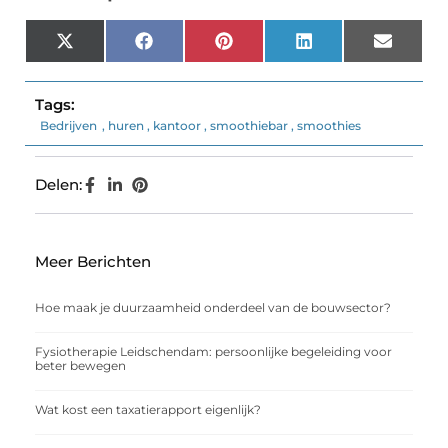
X
Facebook
Pinterest
LinkedIn
Email
(Twitter)
Tags:
Bedrijven
,
huren
,
kantoor
,
smoothiebar
,
smoothies
Delen:
Meer Berichten
Hoe maak je duurzaamheid onderdeel van de bouwsector?
Fysiotherapie Leidschendam: persoonlijke begeleiding voor
beter bewegen
Wat kost een taxatierapport eigenlijk?