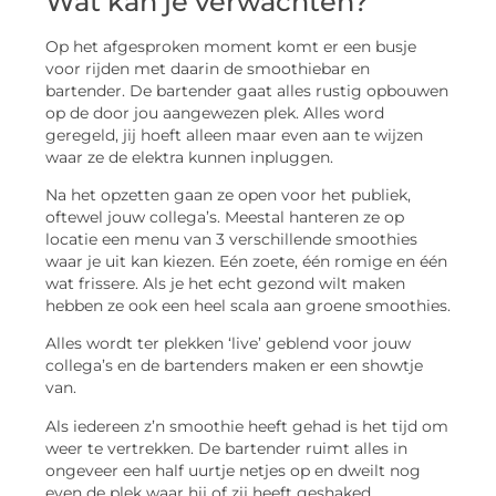
Wat kan je verwachten?
Op het afgesproken moment komt er een busje
voor rijden met daarin de smoothiebar en
bartender. De bartender gaat alles rustig opbouwen
op de door jou aangewezen plek. Alles word
geregeld, jij hoeft alleen maar even aan te wijzen
waar ze de elektra kunnen inpluggen.
Na het opzetten gaan ze open voor het publiek,
oftewel jouw collega’s. Meestal hanteren ze op
locatie een menu van 3 verschillende smoothies
waar je uit kan kiezen. Eén zoete, één romige en één
wat frissere. Als je het echt gezond wilt maken
hebben ze ook een heel scala aan groene smoothies.
Alles wordt ter plekken ‘live’ geblend voor jouw
collega’s en de bartenders maken er een showtje
van.
Als iedereen z’n smoothie heeft gehad is het tijd om
weer te vertrekken. De bartender ruimt alles in
ongeveer een half uurtje netjes op en dweilt nog
even de plek waar hij of zij heeft geshaked.